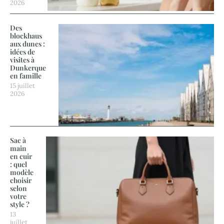
2026
Des
blockhaus
aux dunes :
idées de
visites à
Dunkerque
en famille
15 juillet
2026
Sac à
main
en cuir
: quel
modèle
choisir
selon
votre
style ?
13
juillet