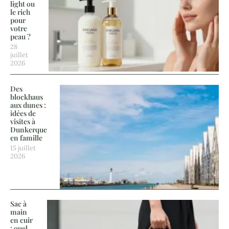
light ou
le rich
pour
votre
peau ?
28
juillet
2026
Des
blockhaus
aux dunes :
idées de
visites à
Dunkerque
en famille
15 juillet
2026
Sac à
main
en cuir
: quel