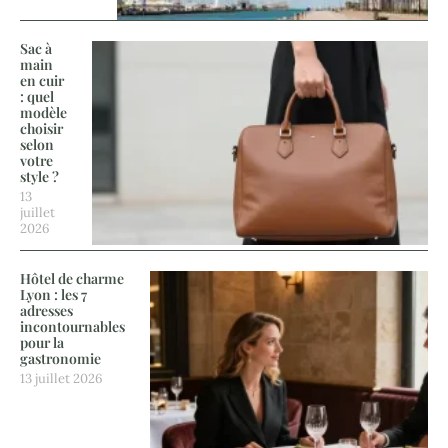
Sac à
main
en cuir
: quel
modèle
choisir
selon
votre
style ?
13
juillet
2026
Hôtel de charme
Lyon : les 7
adresses
incontournables
pour la
gastronomie
13 juillet 2026