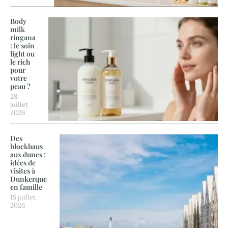
Body
milk
ringana
: le soin
light ou
le rich
pour
votre
peau ?
28
juillet
2026
Des
blockhaus
aux dunes :
idées de
visites à
Dunkerque
en famille
15 juillet
2026