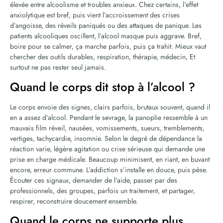
élevée entre alcoolisme et troubles anxieux. Chez certains, l’effet
anxiolytique est bref, puis vient l’accroissement des crises
d’angoisse, des réveils paniqués ou des attaques de panique. Les
patients alcooliques oscillent, l’alcool masque puis aggrave. Bref,
boire pour se calmer, ça marche parfois, puis ça trahit. Mieux vaut
chercher des outils durables, respiration, thérapie, médecin, Et
surtout ne pas rester seul jamais.
Quand le corps dit stop à l’alcool ?
Le corps envoie des signes, clairs parfois, brutaux souvent, quand il
en a assez d’alcool. Pendant le sevrage, la panoplie ressemble à un
mauvais film réveil, nausées, vomissements, sueurs, tremblements,
vertiges, tachycardie, insomnie. Selon le degré de dépendance la
réaction varie, légère agitation ou crise sérieuse qui demande une
prise en charge médicale. Beaucoup minimisent, en riant, en buvant
encore, erreur commune. L’addiction s’installe en douce, puis pèse.
Écouter ces signaux, demander de l’aide, passer par des
professionnels, des groupes, parfois un traitement, et partager,
respirer, reconstruire doucement ensemble.
Quand le corps ne supporte plus