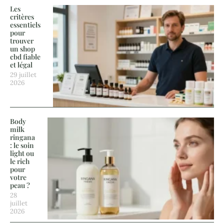
Les
critères
essentiels
pour
trouver
un shop
cbd fiable
et légal
29 juillet
2026
Body
milk
ringana
: le soin
light ou
le rich
pour
votre
peau ?
28
juillet
2026