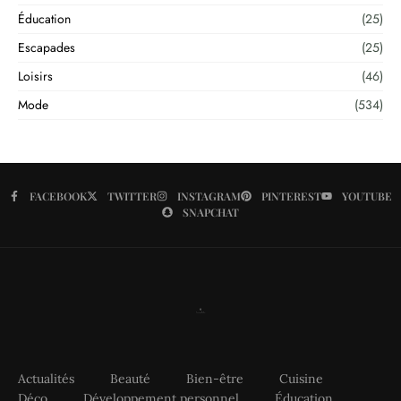
Éducation
(25)
Escapades
(25)
Loisirs
(46)
Mode
(534)
FACEBOOK
TWITTER
INSTAGRAM
PINTEREST
YOUTUBE
SNAPCHAT
Actualités
Beauté
Bien-être
Cuisine
Déco
Développement personnel
Éducation