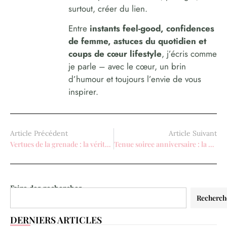
surtout, créer du lien.
Entre
instants feel-good, confidences
de femme, astuces du quotidien et
coups de cœur lifestyle
, j’écris comme
je parle – avec le cœur, un brin
d’humour et toujours l’envie de vous
inspirer.
Article Précédent
Article Suivant
Vertues de la grenade : la vérité sur ses bienfaits pour la femme?
Tenue soiree anniversaire : la sélection de 8 looks pour briller
Faire des recherches
Recherch
DERNIERS ARTICLES