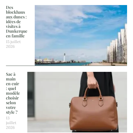
Des
blockhaus
aux dunes :
idées de
visites à
Dunkerque
en famille
15 juillet
2026
Sac à
main
en cuir
: quel
modèle
choisir
selon
votre
style ?
13
juillet
2026