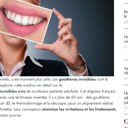
Bo
le
28
De
vi
15
Sa
ch
13
nnels, c’est vraiment plus utile. Les
gouttières invisibles
sont le
lorer cette solution en détail sur le
invisibles avis
de nombreux patients satisfaits. Cet aligneur français
Hô
vec une technique inventée, il y a plus de 60 ans : des gouttières
ad
g
ion 3D
, le
thermoformage
et la
découpe
, pour un alignement réalisé
13
limètre. Leur conception
minimise les irritations et les frottements
votre sourire.
C