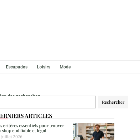
Escapades
Loisirs
Mode
aire des recherches
Rechercher
ERNIERS ARTICLES
s critères essentiels pour trouver
 shop cbd fiable et légal
 juillet 2026