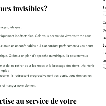
Ac
urs invisibles ?
Be
Bi
Cu
ages, tels que :
D
ratiquement indétectables. Cela vous permet de vivre votre vie sans
Dé
Éd
aux souples et confortables qui s’accordent parfaitement à vos dents
E
unique. Grâce à un plan d’approche numérique, ils peuvent vous
;
Lo
met de les retirer pour les repas et le brossage des dents. Maintenir
M
imple ;
stante, ils redressent progressivement vos dents, vous donnant un
ler et manger normalement.
rtise au service de votre