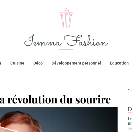
e
Cuisine
Déco
Développement personnel
Éducation
F
la révolution du sourire
D
Le
un
29