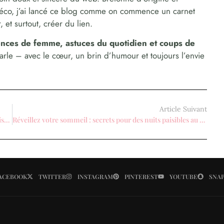
déco, j’ai lancé ce blog comme on commence un carnet
 et surtout, créer du lien.
dences de femme, astuces du quotidien et coups de
parle – avec le cœur, un brin d’humour et toujours l’envie
Article Suivant
Les mocassins pour femme conviennent-ils à toutes les saisons ?
Réveillez votre sommeil : secrets pour des nuits paisibles au féminin
ACEBOOK
TWITTER
INSTAGRAM
PINTEREST
YOUTUBE
SNA