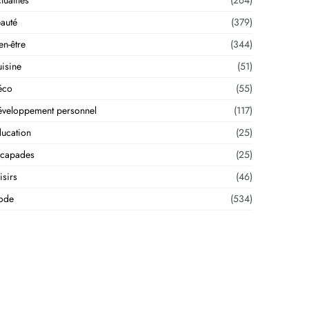
tualités
(264)
auté
(379)
en-être
(344)
isine
(51)
éco
(55)
veloppement personnel
(117)
ucation
(25)
scapades
(25)
isirs
(46)
ode
(534)