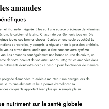
 des amandes
bénéfiques
 nutritionnelle inégalée. Elles sont une source précieuse de vitamines
ésium, le calcium et le zinc. Chacun de ces éléments joue un rôle
maginez toutes ces bonnes choses réunies en une seule bouchée! Le
tions corporelles, y compris la régulation de la pression artérielle,
ie vos os et vos dents tandis que le zinc soutient votre système
tre vue. Les amandes sont également une bonne source de cuivre, un
rante de votre peau et de vos articulations. Intégrer les amandes dans
 en nutriments dont votre corps a besoin pour fonctionner de manière
e poignée d’amandes l’a aidée à maintenir son énergie lors de
ans sa routine alimentaire lui a permis d’améliorer sa
délices croquants apportent bien plus qu’un simple plaisir
ue nutriment sur la santé globale