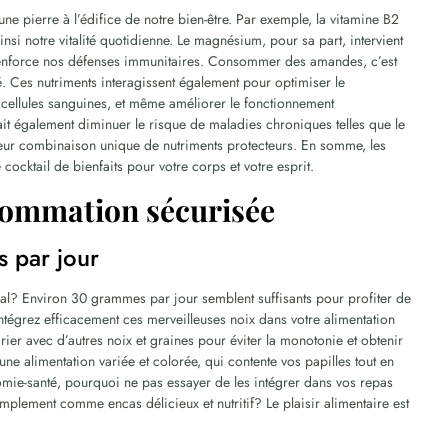
e pierre à l’édifice de notre bien-être. Par exemple, la vitamine B2
nsi notre vitalité quotidienne. Le magnésium, pour sa part, intervient
c renforce nos défenses immunitaires. Consommer des amandes, c’est
 Ces nutriments interagissent également pour optimiser le
cellules sanguines, et même améliorer le fonctionnement
 également diminuer le risque de maladies chroniques telles que le
 leur combinaison unique de nutriments protecteurs. En somme, les
ocktail de bienfaits pour votre corps et votre esprit.
ommation sécurisée
 par jour
al? Environ 30 grammes par jour semblent suffisants pour profiter de
 intégrez efficacement ces merveilleuses noix dans votre alimentation
varier avec d’autres noix et graines pour éviter la monotonie et obtenir
une alimentation variée et colorée, qui contente vos papilles tout en
omie-santé, pourquoi ne pas essayer de les intégrer dans vos repas
plement comme encas délicieux et nutritif? Le plaisir alimentaire est