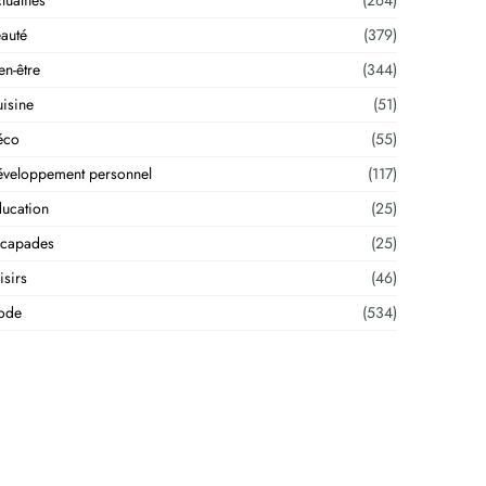
tualités
(264)
auté
(379)
en-être
(344)
isine
(51)
éco
(55)
veloppement personnel
(117)
ucation
(25)
scapades
(25)
isirs
(46)
ode
(534)