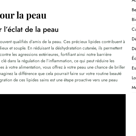
Ac
Be
our la peau
Bi
r l’éclat de la peau
Cu
D
uvent qualifiés d’amis de la peau. Ces précieux lipides contribuent à
dieux et souple. En réduisant la déshydratation cutanée, ils permettent
Dé
ontre les agressions extérieures, fortifiant ainsi notre barrière
Éd
clé dans la régulation de l’inflammation, ce qui peut réduire les
es à votre alimentation, vous offrez à votre peau une chance de briller
E
aginez la différence que cela pourrait faire sur votre routine beauté
Lo
gration de ces lipides sains est une étape proactive vers une peau
M