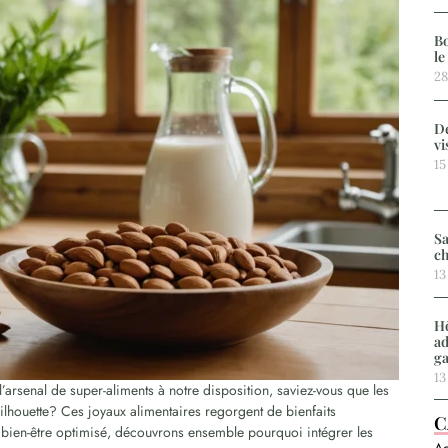
Bo
le
28
De
vi
15
Sa
ch
13
Hô
ad
g
13
’arsenal de super-aliments à notre disposition, saviez-vous que les
ilhouette? Ces joyaux alimentaires regorgent de bienfaits
C
un bien-être optimisé, découvrons ensemble pourquoi intégrer les