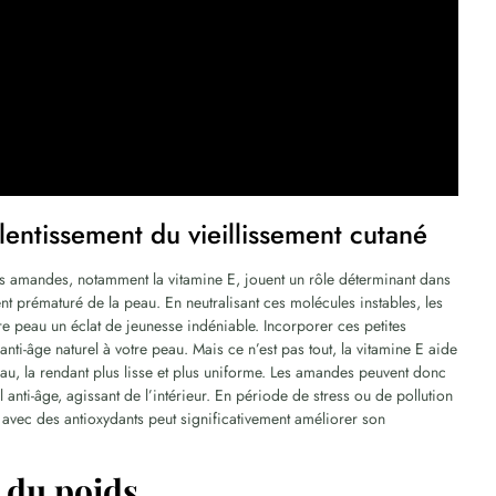
lentissement du vieillissement cutané
les amandes, notamment la vitamine E, jouent un rôle déterminant dans
ent prématuré de la peau. En neutralisant ces molécules instables, les
tre peau un éclat de jeunesse indéniable. Incorporer ces petites
anti-âge naturel à votre peau. Mais ce n’est pas tout, la vitamine E aide
 peau, la rendant plus lisse et plus uniforme. Les amandes peuvent donc
anti-âge, agissant de l’intérieur. En période de stress ou de pollution
avec des antioxydants peut significativement améliorer son
 du poids