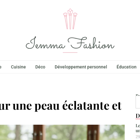
e
Cuisine
Déco
Développement personnel
Éducation
F
ur une peau éclatante et
D
Le
un
29