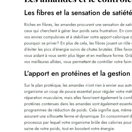
Les fibres et la sensation de satiét
Riches en fibres, les amandes procurent une sensation de satié
ceux qui cherchent à gérer leur poids sans frustration. En c
vos envies compulsives et à stabiliser votre apport calorique q
pourquoi se priver? En plus de cela, les fibres jouent un rôle
d’éviter les pics d’énergie suivis de chutes brutales. Elles favo
vous aidant à vous sentir plus léger et en meilleure forme. Gr
vos meilleures alliées, vous permettant de contrôler votre faim 
L’apport en protéines et la gestio
Sur le plan protéique, les amandes n’ont rien à envier aux autr
organisme un coup de pouce essentiel pour réguler votre métab
réparation musculaire, mais elles favorisent également la com
protéines contenues dans les amandes sont également essentie
programmes de réduction de poids. Cela signifie que, même e
assurant une silhouette ferme et dynamique. En consommant d
processus par lequel votre organisme brûle des calories pour 
saine de votre poids, tout en boostant votre énergie.