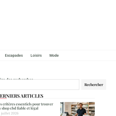
Escapades
Loisirs
Mode
aire des recherches
Rechercher
ERNIERS ARTICLES
s critères essentiels pour trouver
 shop cbd fiable et légal
 juillet 2026