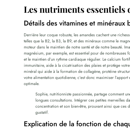
Les nutriments essentiels
Détails des vitamines et minéraux 
Derrière leur coque robuste, les amandes cachent une richesse
telles que la B2, la B3, la B9, et des minéraux comme le magn
moteur dans le maintien de notre santé et de notre beauté. I
magnésium, par exemple, est essentiel pour de nombreuses fonc
et le maintien d’un rythme cardiaque régulier. Le calcium fortif
immunitaire, aide à la cicatrisation des plaies et protège vo
minéral qui aide à la formation de collagène, protéine structu
votre alimentation quotidienne, c’est donc maximiser l’apport
optimale.
Sophie, nutritionniste passionnée, partage comment un
longues consultations. Intégrer ces petites merveilles d
concentration et son bien-être, prouvant ainsi que ces 
gustatif.
Explication de la fonction de chaq