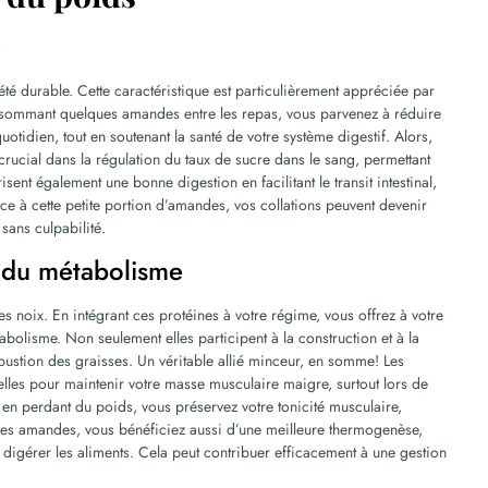
é
té durable. Cette caractéristique est particulièrement appréciée par
onsommant quelques amandes entre les repas, vous parvenez à réduire
uotidien, tout en soutenant la santé de votre système digestif. Alors,
 crucial dans la régulation du taux de sucre dans le sang, permettant
risent également une bonne digestion en facilitant le transit intestinal,
âce à cette petite portion d’amandes, vos collations peuvent devenir
sans culpabilité.
n du métabolisme
es noix. En intégrant ces protéines à votre régime, vous offrez à votre
olisme. Non seulement elles participent à la construction et à la
bustion des graisses. Un véritable allié minceur, en somme! Les
lles pour maintenir votre masse musculaire maigre, surtout lors de
n perdant du poids, vous préservez votre tonicité musculaire,
es amandes, vous bénéficiez aussi d’une meilleure thermogenèse,
digérer les aliments. Cela peut contribuer efficacement à une gestion