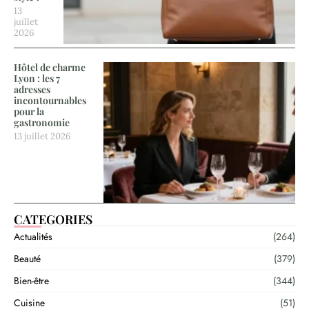
13
juillet
2026
Hôtel de charme
Lyon : les 7
adresses
incontournables
pour la
gastronomie
13 juillet 2026
CATEGORIES
Actualités
(264)
Beauté
(379)
Bien-être
(344)
Cuisine
(51)