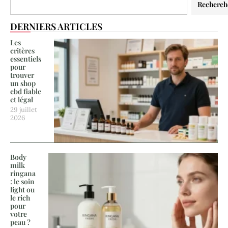
Recherch
DERNIERS ARTICLES
Les
critères
essentiels
pour
trouver
un shop
cbd fiable
et légal
29 juillet
2026
Body
milk
ringana
: le soin
light ou
le rich
pour
votre
peau ?