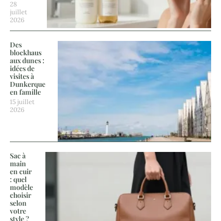
28
juillet
2026
Des
blockhaus
aux dunes :
idées de
visites à
Dunkerque
en famille
15 juillet
2026
Sac à
main
en cuir
: quel
modèle
choisir
selon
votre
style ?