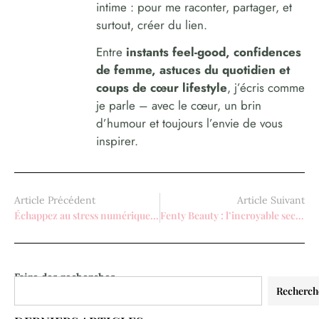
intime : pour me raconter, partager, et
surtout, créer du lien.
Entre
instants feel-good, confidences
de femme, astuces du quotidien et
coups de cœur lifestyle
, j’écris comme
je parle – avec le cœur, un brin
d’humour et toujours l’envie de vous
inspirer.
Article Précédent
Article Suivant
Échappez au stress numérique : déconnexion simple et sereine de Vinted
Fenty Beauty : l’incroyable secret pour un regard frais et éclatant
Faire des recherches
Recherch