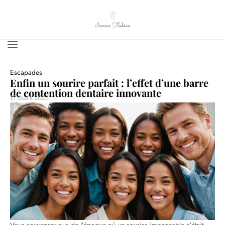
Escapades
Enfin un sourire parfait : l’effet d’une barre
de contention dentaire innovante
17 mars 2025
Vous souvenez-vous de l’époque où un sourire impeccable n’était