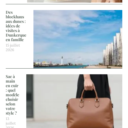
Des
blockhaus
aux dunes :
idées de
visites à
Dunkerque
en famille
15 juillet
2026
Sac à
main
en cuir
: quel
modèle
choisir
selon
votre
style ?
13
juillet
2026