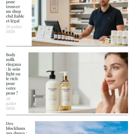
pour
trouver
un shop
cbd fiable
et légal
29 juillet
2026
Body
milk
ringana
: le soin
light ou
le rich
pour
votre
peau ?
28
juillet
2026
Des
blockhaus
aux dunes :