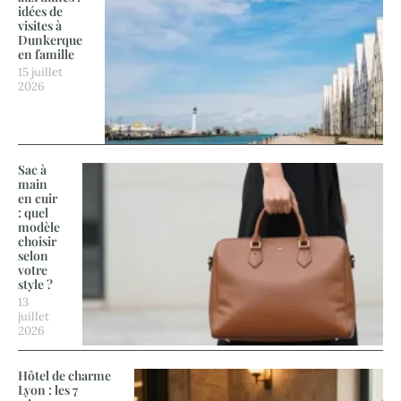
idées de
visites à
Dunkerque
en famille
15 juillet
2026
Sac à
main
en cuir
: quel
modèle
choisir
selon
votre
style ?
13
juillet
2026
Hôtel de charme
Lyon : les 7