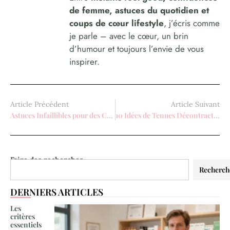
de femme, astuces du quotidien et
coups de cœur lifestyle
, j’écris comme
je parle – avec le cœur, un brin
d’humour et toujours l’envie de vous
inspirer.
Article Précédent
Article Suivant
Astuces Infaillibles pour des Cheveux Brillants
10 Idées de Tenues Décontractées pour Femmes: Confort et Style au Quotidien
Faire des recherches
Recherch
DERNIERS ARTICLES
Les
critères
essentiels