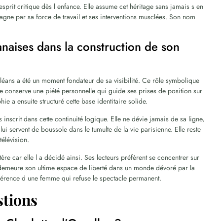
esprit critique dès l enfance. Elle assume cet héritage sans jamais s en
gagne par sa force de travail et ses interventions musclées. Son nom
anaises dans la construction de son
léans a été un moment fondateur de sa visibilité. Ce rôle symbolique
e conserve une piété personnelle qui guide ses prises de position sur
e a ensuite structuré cette base identitaire solide.
nscrit dans cette continuité logique. Elle ne dévie jamais de sa ligne,
lui servent de boussole dans le tumulte de la vie parisienne. Elle reste
élévision.
re car elle l a décidé ainsi. Ses lecteurs préfèrent se concentrer sur
e demeure son ultime espace de liberté dans un monde dévoré par la
ohérence d une femme qui refuse le spectacle permanent.
stions