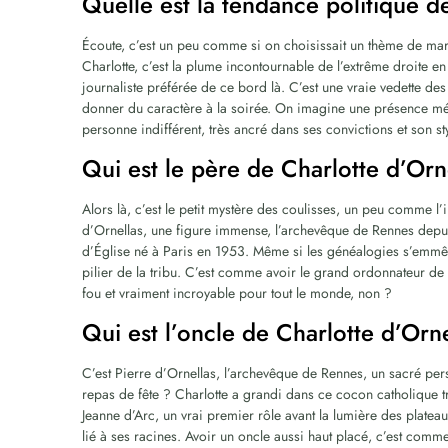
Quelle est la tendance politique d
Écoute, c’est un peu comme si on choisissait un thème de mariag
Charlotte, c’est la plume incontournable de l’extrême droite 
journaliste préférée de ce bord là. C’est une vraie vedette des
donner du caractère à la soirée. On imagine une présence mé
personne indifférent, très ancré dans ses convictions et son sty
Qui est le père de Charlotte d’Orn
Alors là, c’est le petit mystère des coulisses, un peu comme l’i
d’Ornellas, une figure immense, l’archevêque de Rennes depu
d’Église né à Paris en 1953. Même si les généalogies s’emmêlen
pilier de la tribu. C’est comme avoir le grand ordonnateur de la
fou et vraiment incroyable pour tout le monde, non ?
Qui est l’oncle de Charlotte d’Orne
C’est Pierre d’Ornellas, l’archevêque de Rennes, un sacré pe
repas de fête ? Charlotte a grandi dans ce cocon catholique tr
Jeanne d’Arc, un vrai premier rôle avant la lumière des plateau
lié à ses racines. Avoir un oncle aussi haut placé, c’est comm