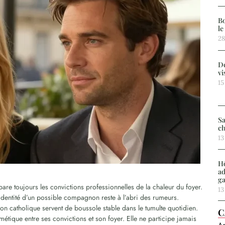
Bo
le
28
De
vi
15
Sa
ch
13
Hô
ad
g
are toujours les convictions professionnelles de la chaleur du foyer.
13
l’identité d’un possible compagnon reste à l’abri des rumeurs.
tion catholique servent de boussole stable dans le tumulte quotidien.
C
tique entre ses convictions et son foyer. Elle ne participe jamais