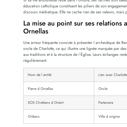
Si sa vie amoureuse reste dans l ombre, ses racines sont bea
éducation catholique constituent les piliers de son engagemen
discours médiatique. Elle ne cache rien de ses valeurs, mais p
La mise au point sur ses relations
Ornellas
Une erreur fréquente consiste à présenter l archevêque de Renn
oncle de Charlotte, ce qui illustre une lignée marquée par des 
aux traditions et à la structure de l Église. Leurs échanges res
régulièrement.
Nom de l entité
Lien avec Charlott
Pierre d Ornellas
Oncle
SOS Chrétiens d Orient
Partenaire
Orléans
Ville d origine