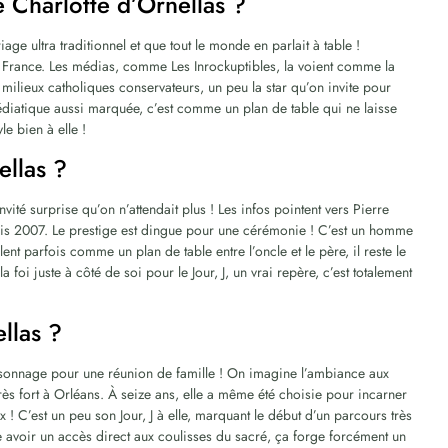
e Charlotte d’Ornellas ?
e ultra traditionnel et que tout le monde en parlait à table !
en France. Les médias, comme Les Inrockuptibles, la voient comme la
 milieux catholiques conservateurs, un peu la star qu’on invite pour
diatique aussi marquée, c’est comme un plan de table qui ne laisse
le bien à elle !
ellas ?
nvité surprise qu’on n’attendait plus ! Les infos pointent vers Pierre
is 2007. Le prestige est dingue pour une cérémonie ! C’est un homme
t parfois comme un plan de table entre l’oncle et le père, il reste le
 foi juste à côté de soi pour le Jour, J, un vrai repère, c’est totalement
llas ?
rsonnage pour une réunion de famille ! On imagine l’ambiance aux
ès fort à Orléans. À seize ans, elle a même été choisie pour incarner
x ! C’est un peu son Jour, J à elle, marquant le début d’un parcours très
e avoir un accès direct aux coulisses du sacré, ça forge forcément un