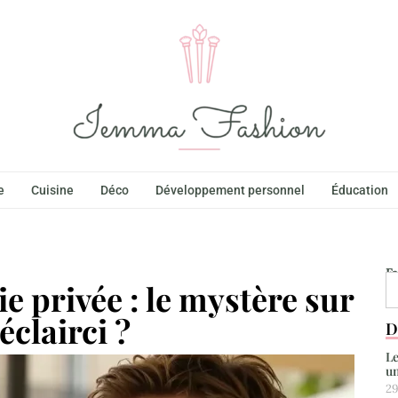
e
Cuisine
Déco
Développement personnel
Éducation
F
ie privée : le mystère sur
clairci ?
D
Le
un
29