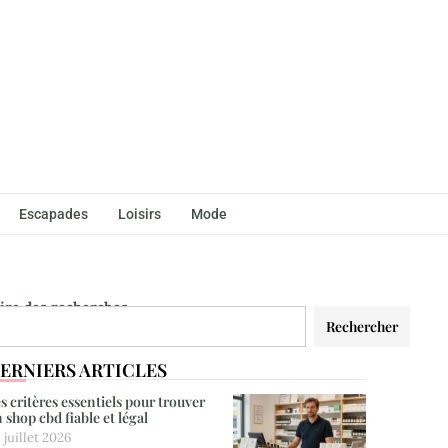
Escapades
Loisirs
Mode
aire des recherches
Rechercher
ERNIERS ARTICLES
s critères essentiels pour trouver
 shop cbd fiable et légal
 juillet 2026