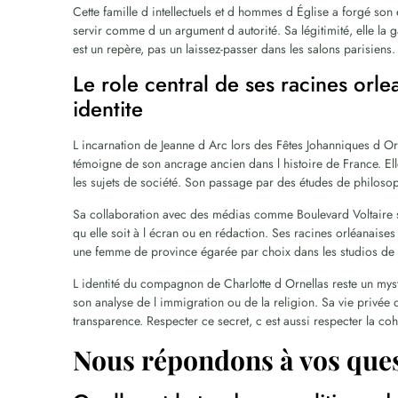
Cette famille d intellectuels et d hommes d Église a forgé son 
servir comme d un argument d autorité. Sa légitimité, elle la 
est un repère, pas un laissez-passer dans les salons parisiens.
Le role central de ses racines orle
identite
L incarnation de Jeanne d Arc lors des Fêtes Johanniques d Or
témoigne de son ancrage ancien dans l histoire de France. Ell
les sujets de société. Son passage par des études de philosophi
Sa collaboration avec des médias comme Boulevard Voltaire s i
qu elle soit à l écran ou en rédaction. Ses racines orléanaises 
une femme de province égarée par choix dans les studios de t
L identité du compagnon de Charlotte d Ornellas reste un mystè
son analyse de l immigration ou de la religion. Sa vie privé
transparence. Respecter ce secret, c est aussi respecter la c
Nous répondons à vos que