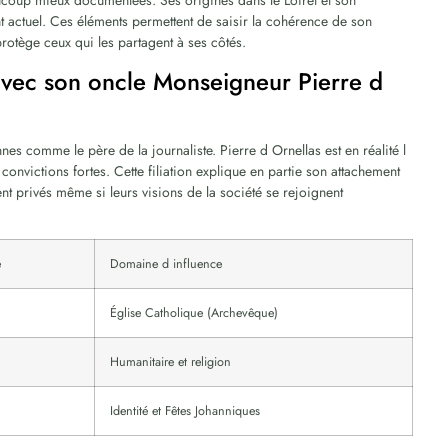
ucoup mieux documentées. Ses origines dans le Loiret et son
t actuel. Ces éléments permettent de saisir la cohérence de son
rotège ceux qui les partagent à ses côtés.
 avec son oncle Monseigneur Pierre d
es comme le père de la journaliste. Pierre d Ornellas est en réalité l
convictions fortes. Cette filiation explique en partie son attachement
tent privés même si leurs visions de la société se rejoignent
e
Domaine d influence
Église Catholique (Archevêque)
Humanitaire et religion
Identité et Fêtes Johanniques