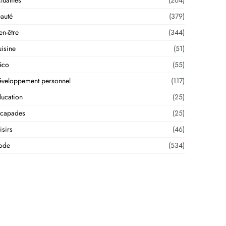
tualités
(264)
auté
(379)
en-être
(344)
isine
(51)
éco
(55)
veloppement personnel
(117)
ucation
(25)
scapades
(25)
isirs
(46)
ode
(534)