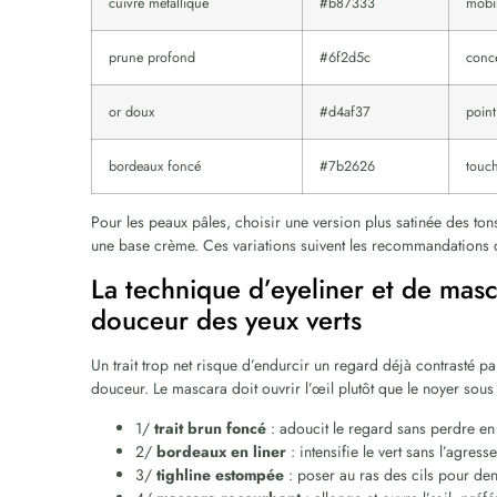
cuivre métallique
#b87333
mobil
prune profond
#6f2d5c
conce
or doux
#d4af37
point
bordeaux foncé
#7b2626
touch
Pour les peaux pâles, choisir une version plus satinée des to
une base crème. Ces variations suivent les recommandations d
La technique d’eyeliner et de masc
douceur des yeux verts
Un trait trop net risque d’endurcir un regard déjà contrasté p
douceur. Le mascara doit ouvrir l’œil plutôt que le noyer sous
1/
trait brun foncé
: adoucit le regard sans perdre en 
2/
bordeaux en liner
: intensifie le vert sans l’agresse
3/
tighline estompée
: poser au ras des cils pour den