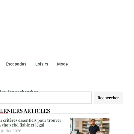
Escapades
Loisirs
Mode
aire des recherches
Rechercher
ERNIERS ARTICLES
s critères essentiels pour trouver
 shop cbd fiable et légal
 juillet 2026