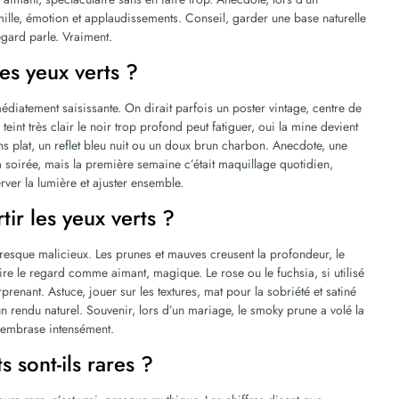
mille, émotion et applaudissements. Conseil, garder une base naturelle
 regard parle. Vraiment.
les yeux verts ?
médiatement saisissante. On dirait parfois un poster vintage, centre de
 teint très clair le noir trop profond peut fatiguer, oui la mine devient
ins plat, un reflet bleu nuit ou un doux brun charbon. Anecdote, une
a soirée, mais la première semaine c’était maquillage quotidien,
ver la lumière et ajuster ensemble.
tir les yeux verts ?
presque malicieux. Les prunes et mauves creusent la profondeur, le
tire le regard comme aimant, magique. Le rose ou le fuchsia, si utilisé
rprenant. Astuce, jouer sur les textures, mat pour la sobriété et satiné
 un rendu naturel. Souvenir, lors d’un mariage, le smoky prune a volé la
 s’embrase intensément.
 sont-ils rares ?