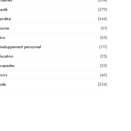
tualités
(264)
auté
(379)
en-être
(344)
isine
(51)
éco
(55)
veloppement personnel
(117)
ucation
(25)
scapades
(25)
isirs
(46)
ode
(534)