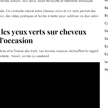
Ac
 mèches auburn, noir doux, blush terracotta et vêtements émeraude
Be
e. Ce contraste naturel entre cheveux noirs et iris verts permet des
Bi
oici des idées pratiques et faciles à tester pour sublimer ce duo selon
Cu
les yeux verts sur cheveux
D
 l’occasion
Dé
Éd
bres et la finesse des traits. Les bonnes nuances réchauffent le regard
E
ontexte : travail, soirée ou weekend.
Lo
M