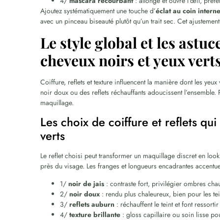
4/
mascara recourbant
: allonge et ouvre l’œil, préf
Ajoutez systématiquement une touche d’
éclat au coin intern
avec un pinceau biseauté plutôt qu’un trait sec. Cet ajustement
Le style global et les ast
cheveux noirs et yeux vert
Coiffure, reflets et texture influencent la manière dont les yeux
noir doux ou des reflets réchauffants adoucissent l’ensemble.
maquillage.
Les choix de coiffure et reflets qu
verts
Le reflet choisi peut transformer un maquillage discret en l
près du visage. Les franges et longueurs encadrantes accentuent 
1/
noir de jais
: contraste fort, privilégier ombres cha
2/
noir doux
: rendu plus chaleureux, bien pour les tein
3/
reflets auburn
: réchauffent le teint et font ressortir 
4/
texture brillante
: gloss capillaire ou soin lisse po