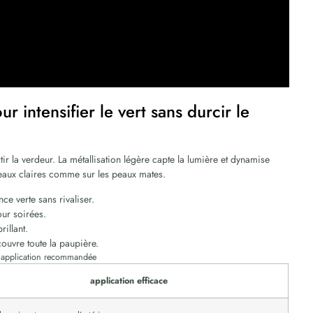
 intensifier le vert sans durcir le
rtir la verdeur. La métallisation légère capte la lumière et dynamise
s peaux claires comme sur les peaux mates.
nce verte sans rivaliser.
pour soirées.
rillant.
 couvre toute la paupière.
t application recommandée
application efficace