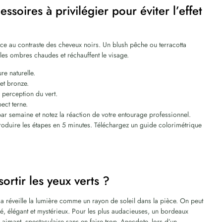
essoires à privilégier pour éviter l’effet
 face au contraste des cheveux noirs. Un blush pêche ou terracotta
les ombres chaudes et réchauffent le visage.
re naturelle.
 et bronze.
a perception du vert.
pect terne.
 par semaine et notez la réaction de votre entourage professionnel.
produire les étapes en 5 minutes. Téléchargez un guide colorimétrique
ortir les yeux verts ?
ça réveille la lumière comme un rayon de soleil dans la pièce. On peut
é, élégant et mystérieux. Pour les plus audacieuses, un bordeaux
aimant, spectaculaire sans en faire trop. Anecdote, lors d’un