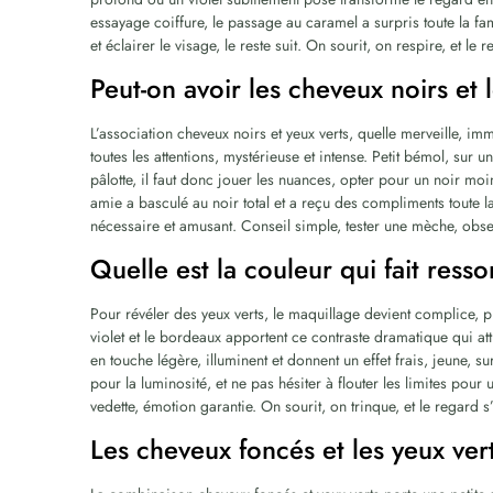
essayage coiffure, le passage au caramel a surpris toute la fa
et éclairer le visage, le reste suit. On sourit, on respire, et le
Peut-on avoir les cheveux noirs et 
L’association cheveux noirs et yeux verts, quelle merveille, im
toutes les attentions, mystérieuse et intense. Petit bémol, sur un
pâlotte, il faut donc jouer les nuances, opter pour un noir mo
amie a basculé au noir total et a reçu des compliments toute l
nécessaire et amusant. Conseil simple, tester une mèche, obser
Quelle est la couleur qui fait ressor
Pour révéler des yeux verts, le maquillage devient complice, 
violet et le bordeaux apportent ce contraste dramatique qui at
en touche légère, illuminent et donnent un effet frais, jeune, su
pour la luminosité, et ne pas hésiter à flouter les limites pour
vedette, émotion garantie. On sourit, on trinque, et le regard
Les cheveux foncés et les yeux verts