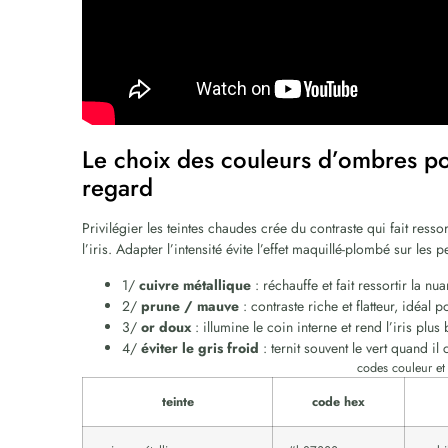
Le choix des couleurs d’ombres pour
regard
Privilégier les teintes chaudes crée du contraste qui fait resso
l’iris. Adapter l’intensité évite l’effet maquillé-plombé sur le
1/
cuivre métallique
: réchauffe et fait ressortir la nua
2/
prune / mauve
: contraste riche et flatteur, idéal 
3/
or doux
: illumine le coin interne et rend l’iris plus b
4/
éviter le gris froid
: ternit souvent le vert quand il
codes couleur e
teinte
code hex