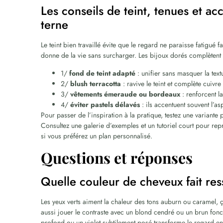
Les conseils de teint, tenues et acc
terne
Le teint bien travaillé évite que le regard ne paraisse fatigué
donne de la vie sans surcharger. Les bijoux dorés complètent 
1/
fond de teint adapté
: unifier sans masquer la textu
2/
blush terracotta
: ravive le teint et complète cuivre
3/
vêtements émeraude ou bordeaux
: renforcent l
4/
éviter pastels délavés
: ils accentuent souvent l’as
Pour passer de l’inspiration à la pratique, testez une variante
Consultez une galerie d’exemples et un tutoriel court pour re
si vous préférez un plan personnalisé.
Questions et réponses
Quelle couleur de cheveux fait ress
Les yeux verts aiment la chaleur des tons auburn ou caramel, 
aussi jouer le contraste avec un blond cendré ou un brun fonc
profond ou un violet subtilement posé transforme le regard en 