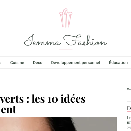
e
Cuisine
Déco
Développement personnel
Éducation
F
erts : les 10 idées
ment
D
Le
un
29