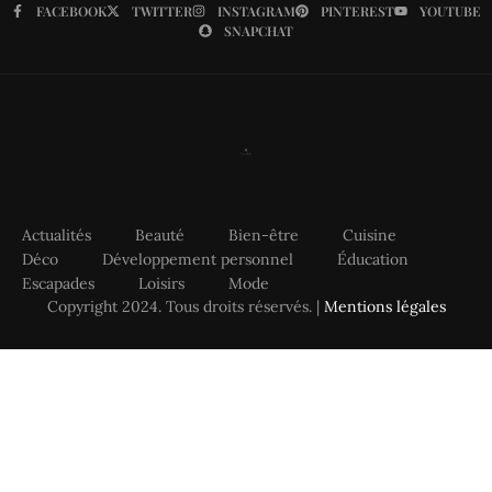
FACEBOOK
TWITTER
INSTAGRAM
PINTEREST
YOUTUBE
SNAPCHAT
Actualités
Beauté
Bien-être
Cuisine
Déco
Développement personnel
Éducation
Escapades
Loisirs
Mode
Copyright 2024. Tous droits réservés. |
Mentions légales