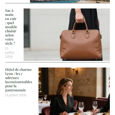
Sac à
main
en cuir
: quel
modèle
choisir
selon
votre
style ?
13
juillet
2026
Hôtel de charme
Lyon : les 7
adresses
incontournables
pour la
gastronomie
13 juillet 2026