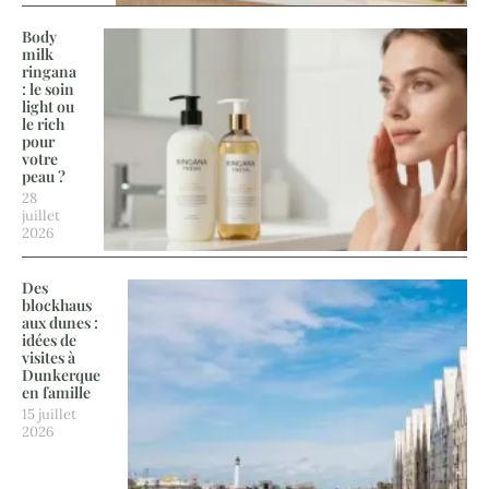
Body
milk
ringana
: le soin
light ou
le rich
pour
votre
peau ?
28
juillet
2026
Des
blockhaus
aux dunes :
idées de
visites à
Dunkerque
en famille
15 juillet
2026