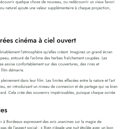
découvrir quelque chose de nouveau, ou redécouvrir un vieux favori
 ou naturel ajoute une valeur supplémentaire à chaque projection,
rées cinéma à ciel ouvert
ndéniablement l’atmosphère qu’elles créent. Imaginez un grand écran
 la peau, entouré de l’arôme des herbes fraîchement coupées. Les
se assise confortablement sur des couvertures, des rires et
 film démarre.
inement dans leur film. Les limites effacées entre la nature et l’art
eu, en introduisant un niveau de connexion et de partage qui va bien
ndard. Cela crée des souvenirs impérissables, puisque chaque soirée
ies
air à Bordeaux expressent des avis unanimes sur la magie de
pas de l’aspect social : « Rien n’égale une nuit étoilée avec un bon