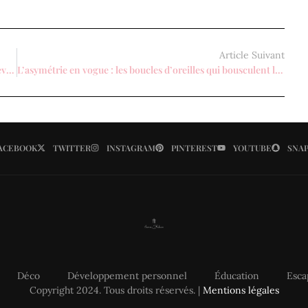
Article Suivant
Révélation capillaire : la cire miracle pour sublimer vos cheveux crépus !
L’asymétrie en vogue : les boucles d’oreilles qui bousculent la mode féminine
ACEBOOK
TWITTER
INSTAGRAM
PINTEREST
YOUTUBE
SNA
Déco
Développement personnel
Éducation
Esca
Copyright 2024. Tous droits réservés. |
Mentions légales