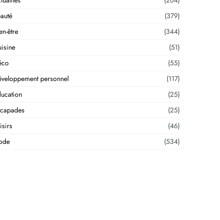
tualités
(264)
auté
(379)
en-être
(344)
isine
(51)
éco
(55)
veloppement personnel
(117)
ucation
(25)
scapades
(25)
isirs
(46)
ode
(534)