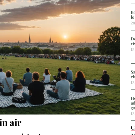
Bo
le
28
De
vi
15
Sa
ch
13
Hô
ad
g
13
in air
C