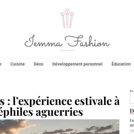
e
Cuisine
Déco
Développement personnel
Éducation
F
 : l’expérience estivale à
éphiles aguerries
D
Le
un
29