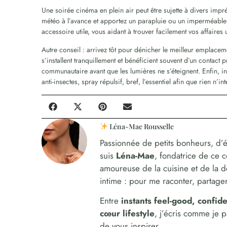
Une soirée cinéma en plein air peut être sujette à divers impré
météo à l’avance et apportez un parapluie ou un imperméable 
accessoire utile, vous aidant à trouver facilement vos affaires 
Autre conseil : arrivez tôt pour dénicher le meilleur emplacem
s’installent tranquillement et bénéficient souvent d’un contact p
communautaire avant que les lumières ne s’éteignent. Enfin, i
anti-insectes, spray répulsif, bref, l’essentiel afin que rien n’i
Léna-Mae Rousselle
Passionnée de petits bonheurs, d’é
suis
Léna-Mae
, fondatrice de ce 
amoureuse de la cuisine et de la 
intime : pour me raconter, partager,
Entre
instants feel-good, confi
cœur lifestyle
, j’écris comme je 
de vous inspirer.