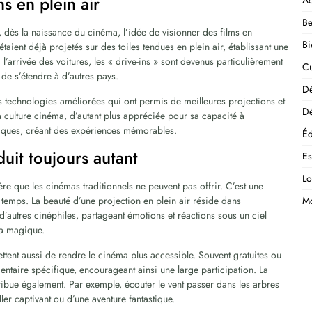
ns en plein air
Ac
Be
t, dès la naissance du cinéma, l’idée de visionner des films en
Bi
s étaient déjà projetés sur des toiles tendues en plein air, établissant une
 l’arrivée des voitures, les « drive-ins » sont devenus particulièrement
Cu
de s’étendre à d’autres pays.
D
es technologies améliorées qui ont permis de meilleures projections et
Dé
la culture cinéma, d’autant plus appréciée pour sa capacité à
iques, créant des expériences mémorables.
Éd
uit toujours autant
E
Lo
re que les cinémas traditionnels ne peuvent pas offrir. C’est une
e temps. La beauté d’une projection en plein air réside dans
M
 d’autres cinéphiles, partageant émotions et réactions sous un ciel
ma magique.
ttent aussi de rendre le cinéma plus accessible. Souvent gratuites ou
imentaire spécifique, encourageant ainsi une large participation. La
ribue également. Par exemple, écouter le vent passer dans les arbres
ller captivant ou d’une aventure fantastique.