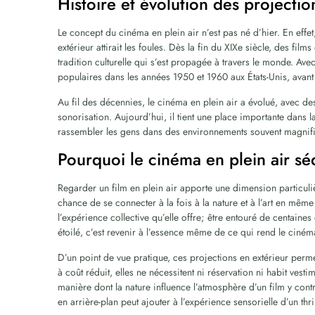
Histoire et évolution des projectio
Le concept du cinéma en plein air n’est pas né d’hier. En effe
extérieur attirait les foules. Dès la fin du XIXe siècle, des film
tradition culturelle qui s’est propagée à travers le monde. Avec
populaires dans les années 1950 et 1960 aux États-Unis, avant 
Au fil des décennies, le cinéma en plein air a évolué, avec d
sonorisation. Aujourd’hui, il tient une place importante dans 
rassembler les gens dans des environnements souvent magnif
Pourquoi le cinéma en plein air séd
Regarder un film en plein air apporte une dimension particuliè
chance de se connecter à la fois à la nature et à l’art en mêm
l’expérience collective qu’elle offre; être entouré de centaines
étoilé, c’est revenir à l’essence même de ce qui rend le ciné
D’un point de vue pratique, ces projections en extérieur perme
à coût réduit, elles ne nécessitent ni réservation ni habit vest
manière dont la nature influence l’atmosphère d’un film y cont
en arrière-plan peut ajouter à l’expérience sensorielle d’un thri