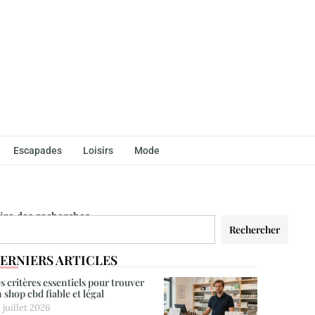
Escapades
Loisirs
Mode
aire des recherches
Rechercher
ERNIERS ARTICLES
s critères essentiels pour trouver
 shop cbd fiable et légal
 juillet 2026