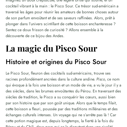
cocktail vibrant à la main : le Pisco Sour. Ce trésor sud-américain a
traversé les âges pour réunir les amateurs de bonnes choses autour
de son parfum envoûtant et de ses saveurs raffinées. Alors, prêt à
plonger dans l’univers scintillant de cette boisson enchanteresse ?
Sentez ce doux frisson de curiosité ? Allons ensemble à la
découverte de ce bijou des Andes.
La magie du Pisco Sour
Histoire et origines du Pisco Sour
Le Pisco Sour, fleuron des cocktails sud-américains, trouve ses
racines profondément ancrées dans la culture andine.
Pisco
, ce nom
qui évoque à la fois une boisson et un mode de vie, a vu le jour il y a
des siècles, dans les brumes envoûtantes du Pérou. En traversant des
siècles de tradition, le Pisco a su conquérir les cœurs, aussi bien
par son histoire que par son goût unique. Alors que le temps filait,
cette boisson a fleuri, poussée par des traditions millénaires et des
échanges culturels intenses. Un voyage qui ne s’arrête pas là ! Car
cette potion magique est, depuis longtemps, la fierté à la fois du
Pérou et du Chili, deux pays qui se la disputent dans une rivalité