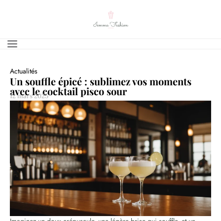
Actualités
Un souffle épicé : sublimez vos moments
avec le cocktail pisco sour
12 mars 2025
Imaginez un doux crépuscule, une légère brise qui souffle, et un