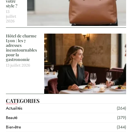
votre
style ?
13
juillet
2026
Hôtel de charme
Lyon : les 7
adresses
incontournables
pour la
gastronomie
13 juillet 2026
CATEGORIES
Actualités
(264)
Beauté
(379)
Bien-être
(344)