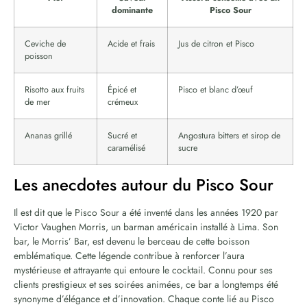
dominante
Pisco Sour
Ceviche de
Acide et frais
Jus de citron et Pisco
poisson
Risotto aux fruits
Épicé et
Pisco et blanc d’œuf
de mer
crémeux
Ananas grillé
Sucré et
Angostura bitters et sirop de
caramélisé
sucre
Les anecdotes autour du Pisco Sour
Il est dit que le Pisco Sour a été inventé dans les années 1920 par
Victor Vaughen Morris, un barman américain installé à Lima. Son
bar, le Morris’ Bar, est devenu le berceau de cette boisson
emblématique. Cette légende contribue à renforcer l’aura
mystérieuse et attrayante qui entoure le cocktail. Connu pour ses
clients prestigieux et ses soirées animées, ce bar a longtemps été
synonyme d’élégance et d’innovation. Chaque conte lié au Pisco