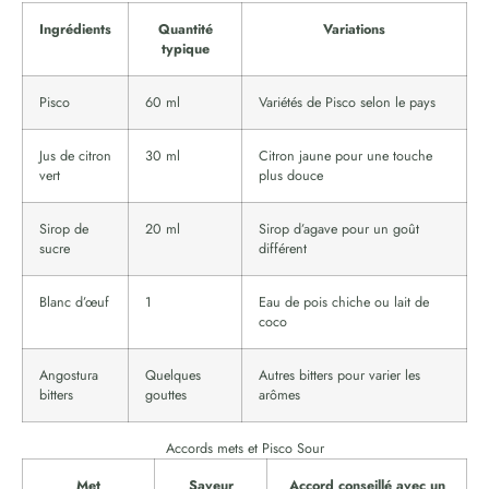
Ingrédients
Quantité
Variations
typique
Pisco
60 ml
Variétés de Pisco selon le pays
Jus de citron
30 ml
Citron jaune pour une touche
vert
plus douce
Sirop de
20 ml
Sirop d’agave pour un goût
sucre
différent
Blanc d’œuf
1
Eau de pois chiche ou lait de
coco
Angostura
Quelques
Autres bitters pour varier les
bitters
gouttes
arômes
Accords mets et Pisco Sour
Met
Saveur
Accord conseillé avec un