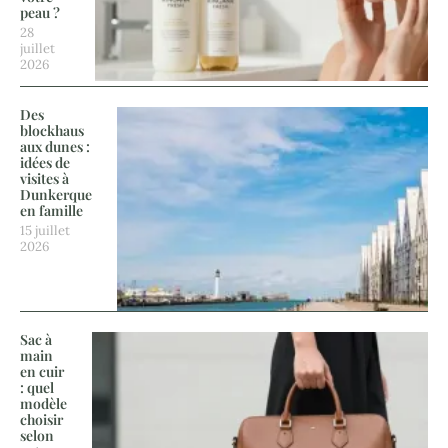
peau ?
28
juillet
2026
Des
blockhaus
aux dunes :
idées de
visites à
Dunkerque
en famille
15 juillet
2026
Sac à
main
en cuir
: quel
modèle
choisir
selon