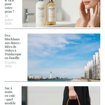
le rich
pour
votre
peau ?
28
juillet
2026
Des
blockhaus
aux dunes :
idées de
visites à
Dunkerque
en famille
15 juillet
2026
Sac à
main
en cuir
: quel
modèle