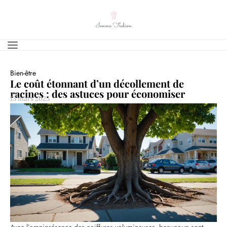
Bien-être
Le coût étonnant d’un décollement de
racines : des astuces pour économiser
13 mars 2025
Avec l’omniprésence des coiffures volumineuses, beaucoup sont