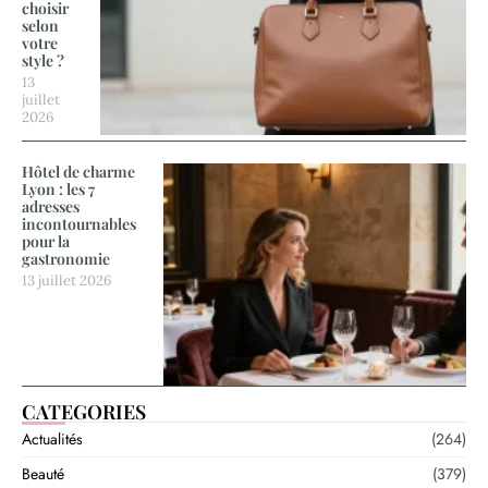
choisir
selon
votre
style ?
13
juillet
2026
Hôtel de charme
Lyon : les 7
adresses
incontournables
pour la
gastronomie
13 juillet 2026
CATEGORIES
Actualités
(264)
Beauté
(379)