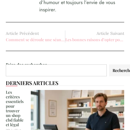
d’humour et toujours l’envie de vous
inspirer.
Article Précédent
Article Suivant
Comment se déroule une séance de bronzage dans un centre UV?
Les bonnes raisons d’opter pour des bijoux vintage
Faire des recherches
Recherch
DERNIERS ARTICLES
Les
critères
essentiels
pour
trouver
un shop
cbd fiable
et légal