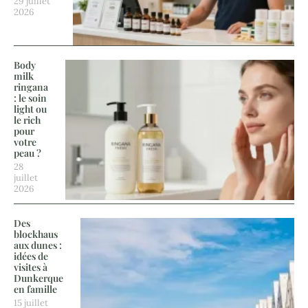
29 juillet
2026
Body
milk
ringana
: le soin
light ou
le rich
pour
votre
peau ?
28
juillet
2026
Des
blockhaus
aux dunes :
idées de
visites à
Dunkerque
en famille
15 juillet