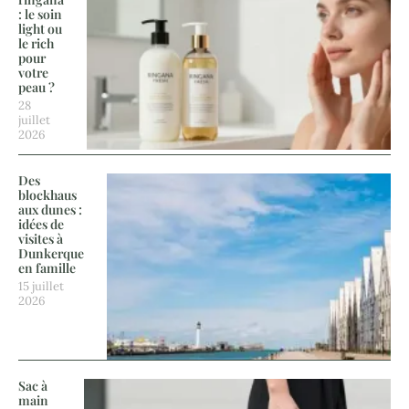
: le soin
light ou
le rich
pour
votre
peau ?
28
juillet
2026
Des
blockhaus
aux dunes :
idées de
visites à
Dunkerque
en famille
15 juillet
2026
Sac à
main