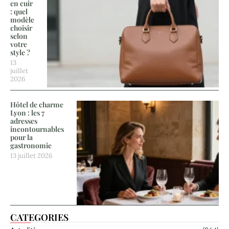
en cuir
: quel
modèle
choisir
selon
votre
style ?
13
juillet
2026
Hôtel de charme
Lyon : les 7
adresses
incontournables
pour la
gastronomie
13 juillet 2026
CATEGORIES