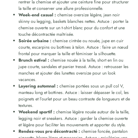
rentrer la chemise et ajouter une ceinture fine pour structurer
la taille et conserver une allure professionnelle.
Week‑end casual :
chemise oversize légère, jean noir
skinny ou legging, baskets blanches nettes. Astuce : porter la
chemise ouverte sur un t‑shirt blanc pour du confort et une
touche décontractée maîtrisée.
Soirée urbaine :
chemise cintrée ou nouée, jupe en cuir
courte, escarpins ou bottines à talon. Astuce : faire un nœud
frontal pour marquer la taille et féminiser la silhouette.
Brunch estival :
chemise nouée à la taille, short en lin ou
jupe courte, sandales et panier tressé. Astuce : retrousser les
manches et ajouter des lunettes oversize pour un look
vacances.
Layering automnal :
chemise portées sous un pull col V,
manteau long et bottines. Astuce : laisser dépasser le col, les
poignets et l’ourlet pour un beau contraste de longueurs et de
textures.
Weekend sportif :
chemise légère nouée autour de la taille,
legging noir et sneakers. Astuce : garder la chemise ouverte
et légère pour faciliter les mouvements et apporter du style.
Rendez‑vous pro décontracté :
chemise foncée, pantalon
cigarette, blazer léger et mocassins. Astuce : privilégier une