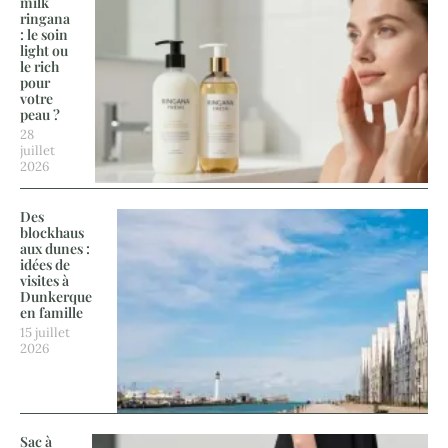
milk
ringana
: le soin
light ou
le rich
pour
votre
peau ?
28
juillet
2026
Des
blockhaus
aux dunes :
idées de
visites à
Dunkerque
en famille
15 juillet
2026
Sac à