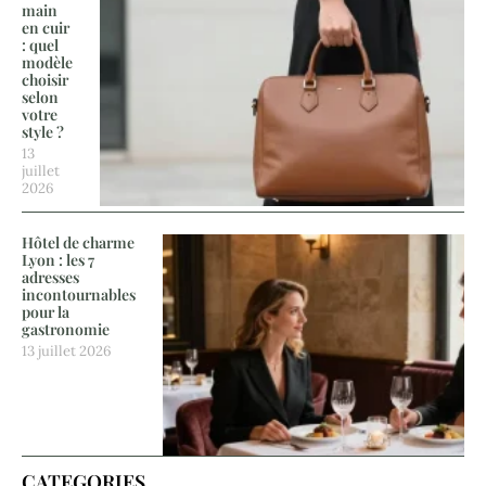
main
en cuir
: quel
modèle
choisir
selon
votre
style ?
13
juillet
2026
Hôtel de charme
Lyon : les 7
adresses
incontournables
pour la
gastronomie
13 juillet 2026
CATEGORIES