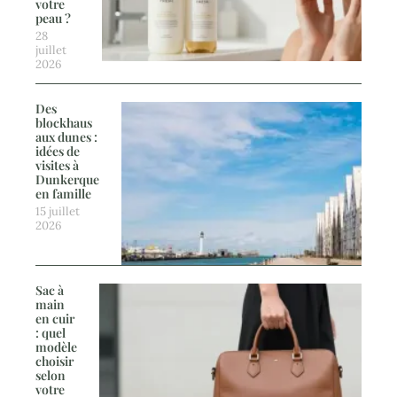
votre
peau ?
28
juillet
2026
Des
blockhaus
aux dunes :
idées de
visites à
Dunkerque
en famille
15 juillet
2026
Sac à
main
en cuir
: quel
modèle
choisir
selon
votre