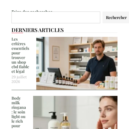
Faire des recherches
Rechercher
DERNIERS ARTICLES
Les
critères
essentiels
pour
trouver
un shop
cbd fiable
et légal
29 juillet
2026
Body
milk
ringana
: le soin
light ou
le rich
pour