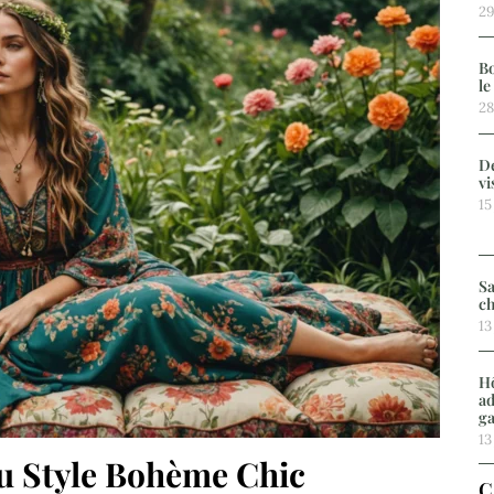
29
Bo
le
28
De
vi
15
Sa
ch
13
Hô
ad
g
13
du Style Bohème Chic
C