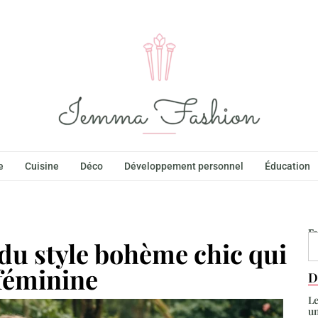
e
Cuisine
Déco
Développement personnel
Éducation
F
 du style bohème chic qui
féminine
D
Le
un