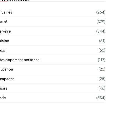
tualités
(264)
auté
(379)
en-être
(344)
isine
(51)
éco
(55)
veloppement personnel
(117)
ucation
(25)
scapades
(25)
isirs
(46)
ode
(534)