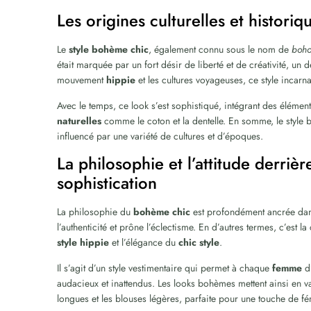
Les origines culturelles et histor
Le
style bohème chic
, également connu sous le nom de
boho
était marquée par un fort désir de liberté et de créativité, un
mouvement
hippie
et les cultures voyageuses, ce style incarnai
Avec le temps, ce look s’est sophistiqué, intégrant des élémen
naturelles
comme le coton et la dentelle. En somme, le style 
influencé par une variété de cultures et d’époques.
La philosophie et l’attitude derrière
sophistication
La philosophie du
bohème chic
est profondément ancrée dans
l’authenticité et prône l’éclectisme. En d’autres termes, c’est la
style hippie
et l’élégance du
chic style
.
Il s’agit d’un style vestimentaire qui permet à chaque
femme
d’
audacieux et inattendus. Les looks bohèmes mettent ainsi en va
longues et les blouses légères, parfaite pour une touche de fém