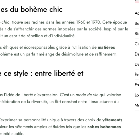
iques du bohème chic
Ac
 chic
, trouve ses racines dans les années 1960 et 1970. Cette époque
Be
 désir de s’affranchir des normes imposées par la société. Inspiré par le
Bi
t un esprit de rébellion et d’individualité.
Cu
ts éthiques et écoresponsables grâce à l’utilisation de
matières
bohème est un parfait mélange de désinvolture et de raffinement,
D
Dé
 ce style : entre liberté et
Éd
E
 l’idée de liberté d’expression. C’est un
mode de vie
qui valorise
Lo
 célébration de la diversité, un flirt constant entre l’insouciance du
M
exprimer sa personnalité unique à travers des choix de
vêtements
leur les vêtements amples et fluides tels que les
robes bohemnes
inité subtile.