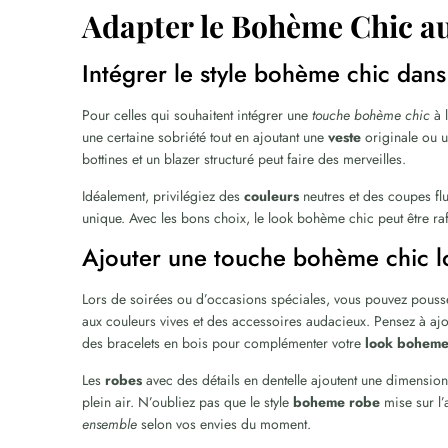
Adapter le Bohème Chic a
Intégrer le style bohème chic dans 
Pour celles qui souhaitent intégrer une
touche bohème chic
à l
une certaine sobriété tout en ajoutant une
veste
originale ou 
bottines et un blazer structuré peut faire des merveilles.
Idéalement, privilégiez des
couleurs
neutres et des coupes flu
unique. Avec les bons choix, le look bohème chic peut être ra
Ajouter une touche bohème chic lo
Lors de soirées ou d’occasions spéciales, vous pouvez pousse
aux couleurs vives et des accessoires audacieux. Pensez à ajo
des bracelets en bois pour complémenter votre
look bohem
Les
robes
avec des détails en dentelle ajoutent une dimension
plein air. N’oubliez pas que le style
boheme robe
mise sur l’a
ensemble
selon vos envies du moment.