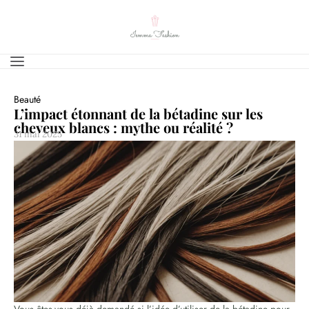
Beauté
L’impact étonnant de la bétadine sur les
cheveux blancs : mythe ou réalité ?
31 mai 2025
Vous êtes-vous déjà demandé si l’idée d’utiliser de la bétadine pour