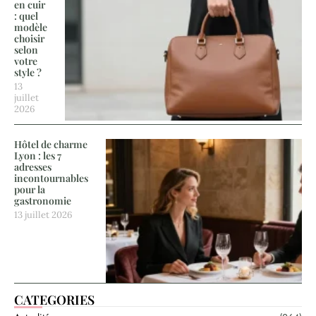
en cuir
: quel
modèle
choisir
selon
votre
style ?
13
juillet
2026
Hôtel de charme
Lyon : les 7
adresses
incontournables
pour la
gastronomie
13 juillet 2026
CATEGORIES