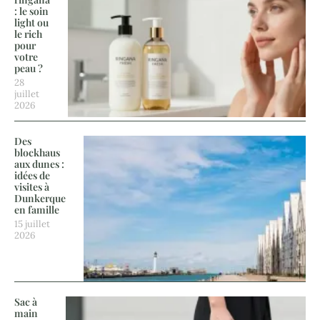
: le soin
light ou
le rich
pour
votre
peau ?
28
juillet
2026
Des
blockhaus
aux dunes :
idées de
visites à
Dunkerque
en famille
15 juillet
2026
Sac à
main