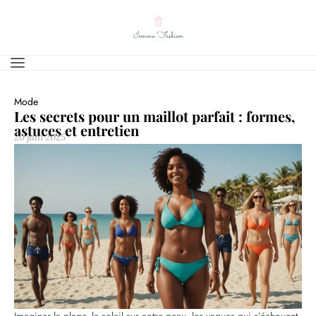
Mode
Les secrets pour un maillot parfait : formes,
astuces et entretien
20 juin 2025
Imaginer la plage, le soleil sur notre peau, les vagues qui s’échouent