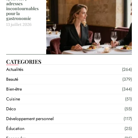
adresses
incontournables
pour la
gastronomie
13 juillet 2026
CATEGORIES
Actualités
(264)
Beauté
(379)
Bien-être
(344)
Cuisine
(51)
Déco
(55)
Développement personnel
(117)
Éducation
(25)