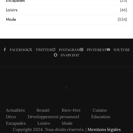
Escapades
(25)
Loisirs
(46)
Mode
(534)
FACEBOOK
TWITTER
INSTAGRAM
PINTEREST
YOUTUBE
SNAPCHAT
Actualités
Beauté
Bien-être
Cuisine
Déco
Développement personnel
Éducation
Escapades
Loisirs
Mode
Copyright 2024. Tous droits réservés. |
Mentions légales