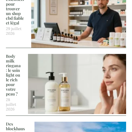
pour
trouver
un shop
cbd fiable
et légal
29 juillet
2026
Body
milk
ringana
: le soin
light ou
le rich
pour
votre
peau ?
28
juillet
2026
Des
blockhaus