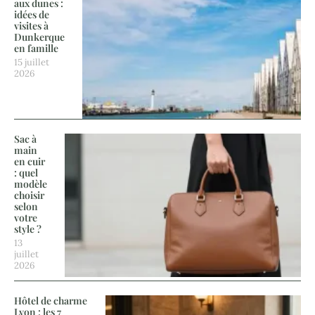
aux dunes :
idées de
visites à
Dunkerque
en famille
15 juillet
2026
Sac à
main
en cuir
: quel
modèle
choisir
selon
votre
style ?
13
juillet
2026
Hôtel de charme
Lyon : les 7