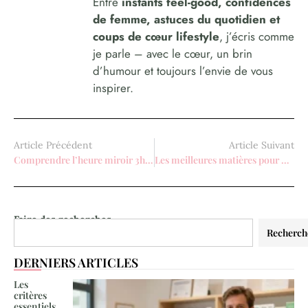
Entre
instants feel-good, confidences
de femme, astuces du quotidien et
coups de cœur lifestyle
, j’écris comme
je parle – avec le cœur, un brin
d’humour et toujours l’envie de vous
inspirer.
Article Précédent
Article Suivant
Comprendre l’heure miroir 3h33 : un éveil spirituel pour les femmes modernes
Les meilleures matières pour une casquette femme confortable et élégante
Faire des recherches
Recherch
DERNIERS ARTICLES
Les
critères
essentiels