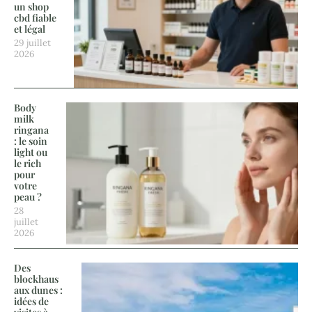
un shop
cbd fiable
et légal
29 juillet
2026
Body
milk
ringana
: le soin
light ou
le rich
pour
votre
peau ?
28
juillet
2026
Des
blockhaus
aux dunes :
idées de