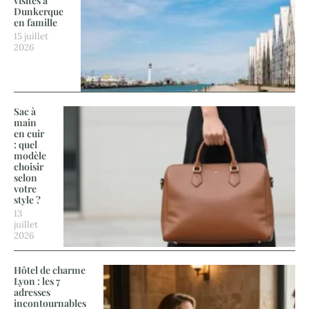
visites à
Dunkerque
en famille
15 juillet
2026
Sac à
main
en cuir
: quel
modèle
choisir
selon
votre
style ?
13
juillet
2026
Hôtel de charme
Lyon : les 7
adresses
incontournables