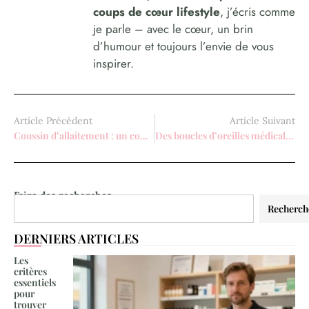
coups de cœur lifestyle
, j’écris comme
je parle – avec le cœur, un brin
d’humour et toujours l’envie de vous
inspirer.
Article Précédent
Article Suivant
Coussin d’allaitement : un confort inestimable pendant et après la grossesse
Des boucles d’oreilles médicales qui allient style et santé pour les femmes
Faire des recherches
Recherch
DERNIERS ARTICLES
Les
critères
essentiels
pour
trouver