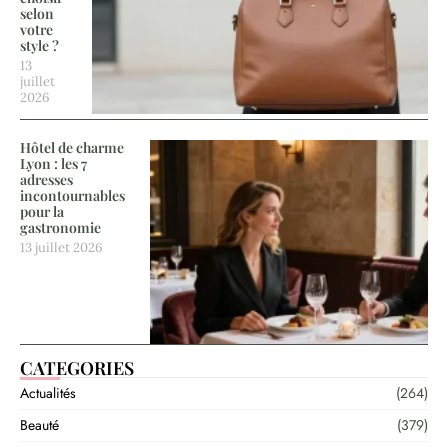
selon
votre
style ?
13
juillet
2026
Hôtel de charme
Lyon : les 7
adresses
incontournables
pour la
gastronomie
13 juillet 2026
CATEGORIES
Actualités
(264)
Beauté
(379)