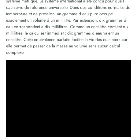
systeme metrique. Le systeme international a ete concu pour que l
eau serve de reference universelle. Dans des conditions normales de
temperature et de pression, un gramme d eau pure occupe
exactement un volume d un millilitre. Par extension, dix grammes d
eau correspondent a dix millilitres. Comme un centilitre contient dix
millilitres, le calcul est immediat : dix grammes d eau valent un
centilitre. Cette equivalence parfaite facilite la vie des cuisiniers car
elle permet de passer de la masse au volume sans aucun calcul
complexe.