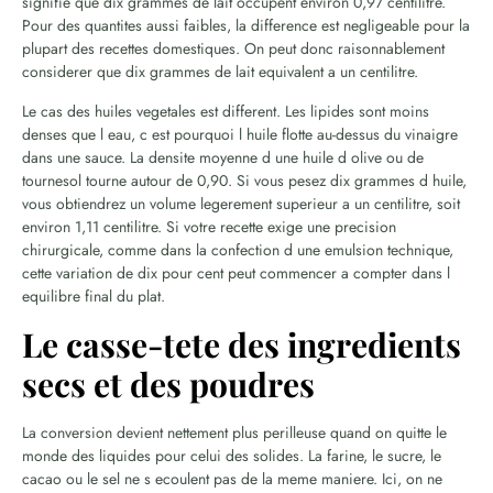
signifie que dix grammes de lait occupent environ 0,97 centilitre.
Pour des quantites aussi faibles, la difference est negligeable pour la
plupart des recettes domestiques. On peut donc raisonnablement
considerer que dix grammes de lait equivalent a un centilitre.
Le cas des huiles vegetales est different. Les lipides sont moins
denses que l eau, c est pourquoi l huile flotte au-dessus du vinaigre
dans une sauce. La densite moyenne d une huile d olive ou de
tournesol tourne autour de 0,90. Si vous pesez dix grammes d huile,
vous obtiendrez un volume legerement superieur a un centilitre, soit
environ 1,11 centilitre. Si votre recette exige une precision
chirurgicale, comme dans la confection d une emulsion technique,
cette variation de dix pour cent peut commencer a compter dans l
equilibre final du plat.
Le casse-tete des ingredients
secs et des poudres
La conversion devient nettement plus perilleuse quand on quitte le
monde des liquides pour celui des solides. La farine, le sucre, le
cacao ou le sel ne s ecoulent pas de la meme maniere. Ici, on ne