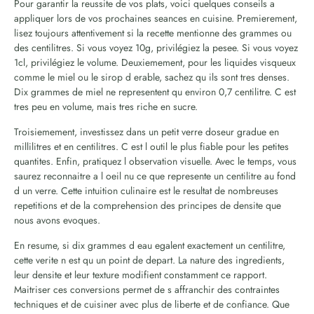
Pour garantir la reussite de vos plats, voici quelques conseils a
appliquer lors de vos prochaines seances en cuisine. Premierement,
lisez toujours attentivement si la recette mentionne des grammes ou
des centilitres. Si vous voyez 10g, privilégiez la pesee. Si vous voyez
1cl, privilégiez le volume. Deuxiemement, pour les liquides visqueux
comme le miel ou le sirop d erable, sachez qu ils sont tres denses.
Dix grammes de miel ne representent qu environ 0,7 centilitre. C est
tres peu en volume, mais tres riche en sucre.
Troisiemement, investissez dans un petit verre doseur gradue en
millilitres et en centilitres. C est l outil le plus fiable pour les petites
quantites. Enfin, pratiquez l observation visuelle. Avec le temps, vous
saurez reconnaitre a l oeil nu ce que represente un centilitre au fond
d un verre. Cette intuition culinaire est le resultat de nombreuses
repetitions et de la comprehension des principes de densite que
nous avons evoques.
En resume, si dix grammes d eau egalent exactement un centilitre,
cette verite n est qu un point de depart. La nature des ingredients,
leur densite et leur texture modifient constamment ce rapport.
Maitriser ces conversions permet de s affranchir des contraintes
techniques et de cuisiner avec plus de liberte et de confiance. Que