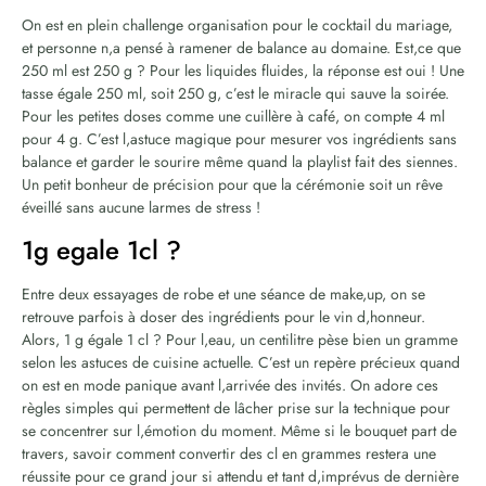
On est en plein challenge organisation pour le cocktail du mariage,
et personne n,a pensé à ramener de balance au domaine. Est,ce que
250 ml est 250 g ? Pour les liquides fluides, la réponse est oui ! Une
tasse égale 250 ml, soit 250 g, c’est le miracle qui sauve la soirée.
Pour les petites doses comme une cuillère à café, on compte 4 ml
pour 4 g. C’est l,astuce magique pour mesurer vos ingrédients sans
balance et garder le sourire même quand la playlist fait des siennes.
Un petit bonheur de précision pour que la cérémonie soit un rêve
éveillé sans aucune larmes de stress !
1g egale 1cl ?
Entre deux essayages de robe et une séance de make,up, on se
retrouve parfois à doser des ingrédients pour le vin d,honneur.
Alors, 1 g égale 1 cl ? Pour l,eau, un centilitre pèse bien un gramme
selon les astuces de cuisine actuelle. C’est un repère précieux quand
on est en mode panique avant l,arrivée des invités. On adore ces
règles simples qui permettent de lâcher prise sur la technique pour
se concentrer sur l,émotion du moment. Même si le bouquet part de
travers, savoir comment convertir des cl en grammes restera une
réussite pour ce grand jour si attendu et tant d,imprévus de dernière