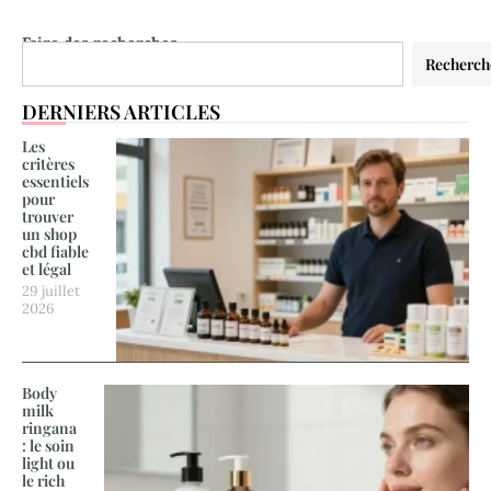
Faire des recherches
Recherch
DERNIERS ARTICLES
Les
critères
essentiels
pour
trouver
un shop
cbd fiable
et légal
29 juillet
2026
Body
milk
ringana
: le soin
light ou
le rich