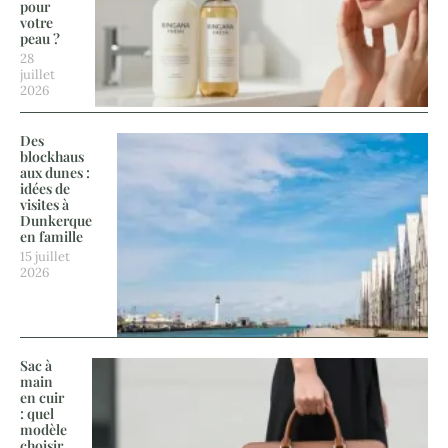
pour
votre
peau ?
28
juillet
2026
Des
blockhaus
aux dunes :
idées de
visites à
Dunkerque
en famille
15 juillet
2026
Sac à
main
en cuir
: quel
modèle
choisir