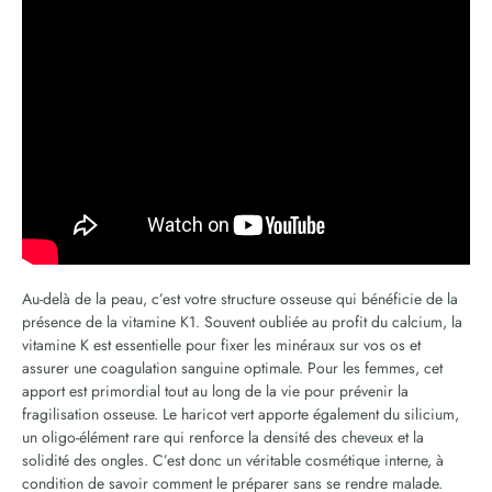
Au-delà de la peau, c’est votre structure osseuse qui bénéficie de la
présence de la vitamine K1. Souvent oubliée au profit du calcium, la
vitamine K est essentielle pour fixer les minéraux sur vos os et
assurer une coagulation sanguine optimale. Pour les femmes, cet
apport est primordial tout au long de la vie pour prévenir la
fragilisation osseuse. Le haricot vert apporte également du silicium,
un oligo-élément rare qui renforce la densité des cheveux et la
solidité des ongles. C’est donc un véritable cosmétique interne, à
condition de savoir comment le préparer sans se rendre malade.