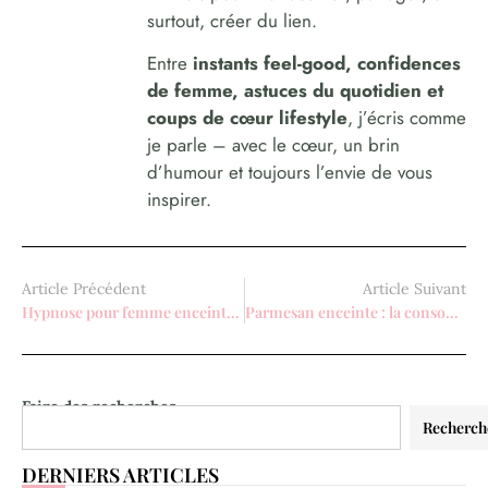
surtout, créer du lien.
Entre
instants feel-good, confidences
de femme, astuces du quotidien et
coups de cœur lifestyle
, j’écris comme
je parle – avec le cœur, un brin
d’humour et toujours l’envie de vous
inspirer.
Article Précédent
Article Suivant
Hypnose pour femme enceinte : la méthode douce pour un accouchement serein
Parmesan enceinte : la consommation de ce fromage est-elle sans danger ?
Faire des recherches
Recherch
DERNIERS ARTICLES