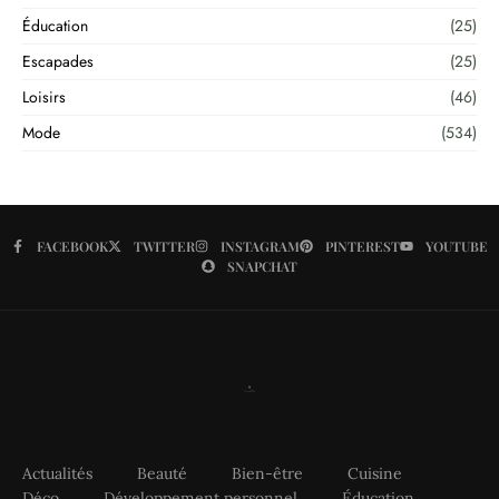
Éducation
(25)
Escapades
(25)
Loisirs
(46)
Mode
(534)
FACEBOOK
TWITTER
INSTAGRAM
PINTEREST
YOUTUBE
SNAPCHAT
Actualités
Beauté
Bien-être
Cuisine
Déco
Développement personnel
Éducation