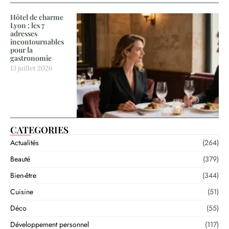
Hôtel de charme
Lyon : les 7
adresses
incontournables
pour la
gastronomie
13 juillet 2026
CATEGORIES
Actualités
(264)
Beauté
(379)
Bien-être
(344)
Cuisine
(51)
Déco
(55)
Développement personnel
(117)