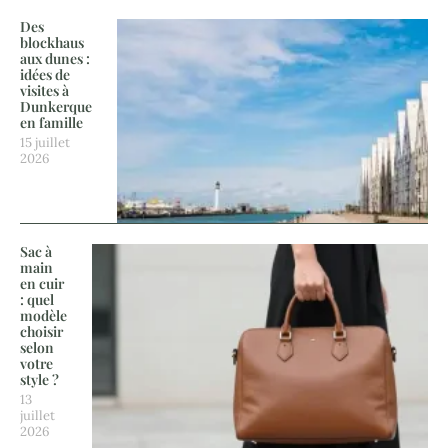
Des
blockhaus
aux dunes :
idées de
visites à
Dunkerque
en famille
15 juillet
2026
Sac à
main
en cuir
: quel
modèle
choisir
selon
votre
style ?
13
juillet
2026