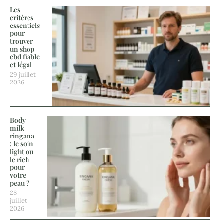
Les
critères
essentiels
pour
trouver
un shop
cbd fiable
et légal
29 juillet
2026
Body
milk
ringana
: le soin
light ou
le rich
pour
votre
peau ?
28
juillet
2026