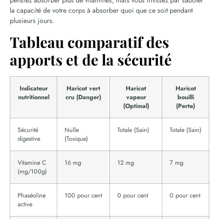
pensiez absorber plus de vitamines, mais vous finissez par saboter
la capacité de votre corps à absorber quoi que ce soit pendant
plusieurs jours.
Tableau comparatif des
apports et de la sécurité
Indicateur
Haricot vert
Haricot
Haricot
nutritionnel
cru (Danger)
vapeur
bouilli
(Optimal)
(Perte)
Sécurité
Nulle
Totale (Sain)
Totale (Sain)
digestive
(Toxique)
Vitamine C
16 mg
12 mg
7 mg
(mg/100g)
Phaséoline
100 pour cent
0 pour cent
0 pour cent
active