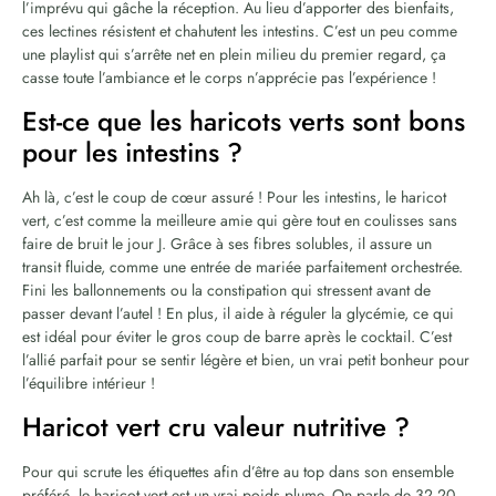
l’imprévu qui gâche la réception. Au lieu d’apporter des bienfaits,
ces lectines résistent et chahutent les intestins. C’est un peu comme
une playlist qui s’arrête net en plein milieu du premier regard, ça
casse toute l’ambiance et le corps n’apprécie pas l’expérience !
Est-ce que les haricots verts sont bons
pour les intestins ?
Ah là, c’est le coup de cœur assuré ! Pour les intestins, le haricot
vert, c’est comme la meilleure amie qui gère tout en coulisses sans
faire de bruit le jour J. Grâce à ses fibres solubles, il assure un
transit fluide, comme une entrée de mariée parfaitement orchestrée.
Fini les ballonnements ou la constipation qui stressent avant de
passer devant l’autel ! En plus, il aide à réguler la glycémie, ce qui
est idéal pour éviter le gros coup de barre après le cocktail. C’est
l’allié parfait pour se sentir légère et bien, un vrai petit bonheur pour
l’équilibre intérieur !
Haricot vert cru valeur nutritive ?
Pour qui scrute les étiquettes afin d’être au top dans son ensemble
préféré, le haricot vert est un vrai poids plume. On parle de 32,20