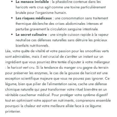
La menace invisible
: la phaséoline contenue dans les
haricots verts crus agit comme une toxine particulièrement
brutale pour l’organisme humain.
Les risques médicaux
: une consommation sans traitement
thermique déclenche des crises abdominales intenses et
perturbe gravement la circulation sanguine intestinale.
Le secret culinaire
: une simple cuisson rapide à la vapeur
neutralise ces défenses naturelles sans détruire les précieux
bienfaits nutritionnels.
Léa, votre quête de vitalité et votre passion pour les smoothies verts
sont admirables, mais il est crucial de s’arrêter un instant sur un
ingrédient que vous pourriez être tentée d’ajouter à votre mélangeur
: le haricot vert cru. Si la tendance du manger cru gagne du terrain
pour préserver les enzymes, le cas de la gousse de haricot est une
exception scientifique majeure que vous ne pouvez pas ignorer. Ce
légume, bien que pilier de l’alimentation saine, cache une défense
chimique naturelle qui peut transformer votre rituel bien-être en un
véritable cauchemar médical. Pour protéger votre système digestif
tout en optimisant votre apport en nutriments, comprenons ensemble
pourquoi la chaleur est votre meilleure alliée face à ce légume
printanier.