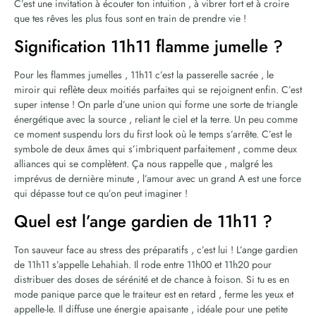
C’est une invitation à écouter ton intuition , à vibrer fort et à croire
que tes rêves les plus fous sont en train de prendre vie !
Signification 11h11 flamme jumelle ?
Pour les flammes jumelles , 11h11 c’est la passerelle sacrée , le
miroir qui reflète deux moitiés parfaites qui se rejoignent enfin. C’est
super intense ! On parle d’une union qui forme une sorte de triangle
énergétique avec la source , reliant le ciel et la terre. Un peu comme
ce moment suspendu lors du first look où le temps s’arrête. C’est le
symbole de deux âmes qui s’imbriquent parfaitement , comme deux
alliances qui se complètent. Ça nous rappelle que , malgré les
imprévus de dernière minute , l’amour avec un grand A est une force
qui dépasse tout ce qu’on peut imaginer !
Quel est l’ange gardien de 11h11 ?
Ton sauveur face au stress des préparatifs , c’est lui ! L’ange gardien
de 11h11 s’appelle Lehahiah. Il rode entre 11h00 et 11h20 pour
distribuer des doses de sérénité et de chance à foison. Si tu es en
mode panique parce que le traiteur est en retard , ferme les yeux et
appelle-le. Il diffuse une énergie apaisante , idéale pour une petite