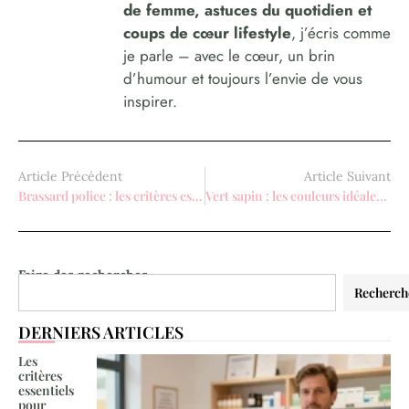
de femme, astuces du quotidien et
coups de cœur lifestyle
, j’écris comme
je parle – avec le cœur, un brin
d’humour et toujours l’envie de vous
inspirer.
Article Précédent
Article Suivant
Brassard police : les critères essentiels pour choisir un équipement professionnel réglementaire
Vert sapin : les couleurs idéales à associer pour un style féminin chic ?
Faire des recherches
Recherch
DERNIERS ARTICLES
Les
critères
essentiels
pour