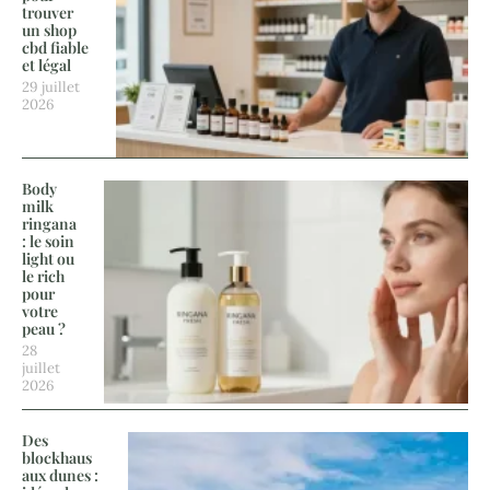
trouver
un shop
cbd fiable
et légal
29 juillet
2026
Body
milk
ringana
: le soin
light ou
le rich
pour
votre
peau ?
28
juillet
2026
Des
blockhaus
aux dunes :