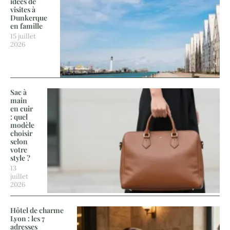
idées de
visites à
Dunkerque
en famille
15 juillet
2026
Sac à
main
en cuir
: quel
modèle
choisir
selon
votre
style ?
13
juillet
2026
Hôtel de charme
Lyon : les 7
adresses