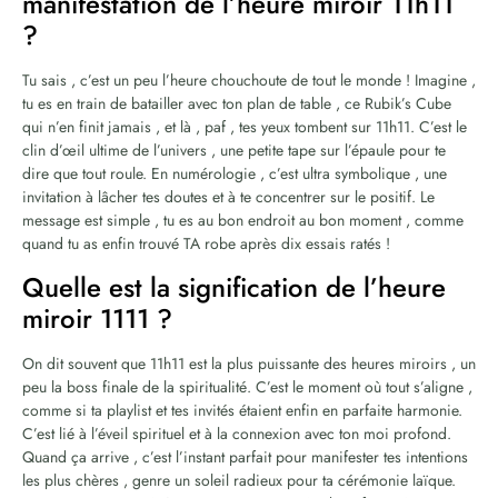
manifestation de l’heure miroir 11h11
?
Tu sais , c’est un peu l’heure chouchoute de tout le monde ! Imagine ,
tu es en train de batailler avec ton plan de table , ce Rubik’s Cube
qui n’en finit jamais , et là , paf , tes yeux tombent sur 11h11. C’est le
clin d’œil ultime de l’univers , une petite tape sur l’épaule pour te
dire que tout roule. En numérologie , c’est ultra symbolique , une
invitation à lâcher tes doutes et à te concentrer sur le positif. Le
message est simple , tu es au bon endroit au bon moment , comme
quand tu as enfin trouvé TA robe après dix essais ratés !
Quelle est la signification de l’heure
miroir 1111 ?
On dit souvent que 11h11 est la plus puissante des heures miroirs , un
peu la boss finale de la spiritualité. C’est le moment où tout s’aligne ,
comme si ta playlist et tes invités étaient enfin en parfaite harmonie.
C’est lié à l’éveil spirituel et à la connexion avec ton moi profond.
Quand ça arrive , c’est l’instant parfait pour manifester tes intentions
les plus chères , genre un soleil radieux pour ta cérémonie laïque.