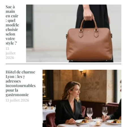
Sac à
main
en cuir
: quel
modèle
choisir
selon
votre
style ?
13
juillet
2026
Hôtel de charme
Lyon : les 7
adresses
incontournables
pour la
gastronomie
13 juillet 2026