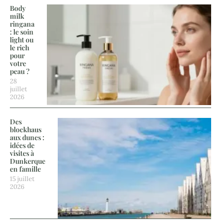
Body
milk
ringana
: le soin
light ou
le rich
pour
votre
peau ?
28
juillet
2026
Des
blockhaus
aux dunes :
idées de
visites à
Dunkerque
en famille
15 juillet
2026