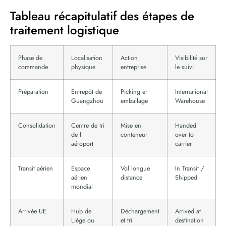
Tableau récapitulatif des étapes de
traitement logistique
Phase de
Localisation
Action
Visibilité sur
commande
physique
entreprise
le suivi
Préparation
Entrepôt de
Picking et
International
Guangzhou
emballage
Warehouse
Consolidation
Centre de tri
Mise en
Handed
de l
conteneur
over to
aéroport
carrier
Transit aérien
Espace
Vol longue
In Transit /
aérien
distance
Shipped
mondial
Arrivée UE
Hub de
Déchargement
Arrived at
Liège ou
et tri
destination