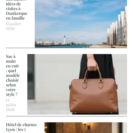
idées de
visites à
Dunkerque
en famille
15 juillet
2026
Sac à
main
en cuir
: quel
modèle
choisir
selon
votre
style ?
13
juillet
2026
Hôtel de charme
Lyon : les 7