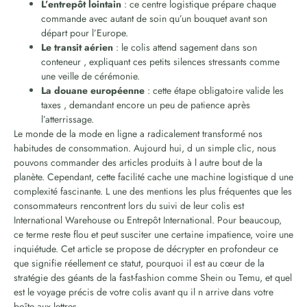
L’entrepôt lointain
: ce centre logistique prépare chaque
commande avec autant de soin qu’un bouquet avant son
départ pour l’Europe.
Le transit aérien
: le colis attend sagement dans son
conteneur , expliquant ces petits silences stressants comme
une veille de cérémonie.
La douane européenne
: cette étape obligatoire valide les
taxes , demandant encore un peu de patience après
l’atterrissage.
Le monde de la mode en ligne a radicalement transformé nos
habitudes de consommation. Aujourd hui, d un simple clic, nous
pouvons commander des articles produits à l autre bout de la
planète. Cependant, cette facilité cache une machine logistique d une
complexité fascinante. L une des mentions les plus fréquentes que les
consommateurs rencontrent lors du suivi de leur colis est
International Warehouse ou Entrepôt International. Pour beaucoup,
ce terme reste flou et peut susciter une certaine impatience, voire une
inquiétude. Cet article se propose de décrypter en profondeur ce
que signifie réellement ce statut, pourquoi il est au cœur de la
stratégie des géants de la fast-fashion comme Shein ou Temu, et quel
est le voyage précis de votre colis avant qu il n arrive dans votre
boîte aux lettres.