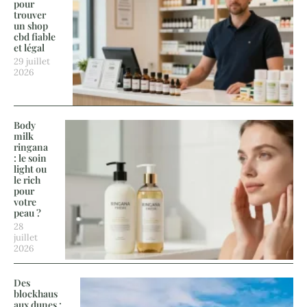
pour
trouver
un shop
cbd fiable
et légal
29 juillet
2026
Body
milk
ringana
: le soin
light ou
le rich
pour
votre
peau ?
28
juillet
2026
Des
blockhaus
aux dunes :