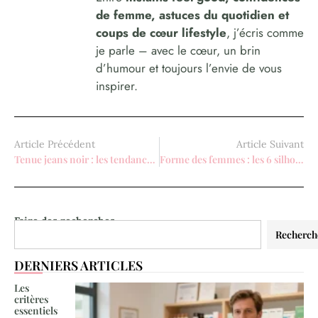
de femme, astuces du quotidien et
coups de cœur lifestyle
, j’écris comme
je parle – avec le cœur, un brin
d’humour et toujours l’envie de vous
inspirer.
Article Précédent
Article Suivant
Tenue jeans noir : les tendances pour un look urbain chic
Forme des femmes : les 6 silhouettes clés pour mieux s’habiller
Faire des recherches
Recherch
DERNIERS ARTICLES
Les
critères
essentiels