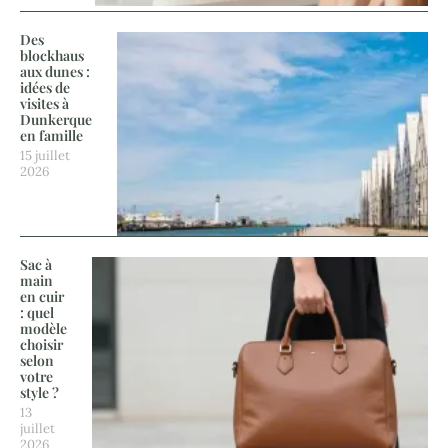
Des
blockhaus
aux dunes :
idées de
visites à
Dunkerque
en famille
15 juillet
2026
Sac à
main
en cuir
: quel
modèle
choisir
selon
votre
style ?
13
juillet
2026