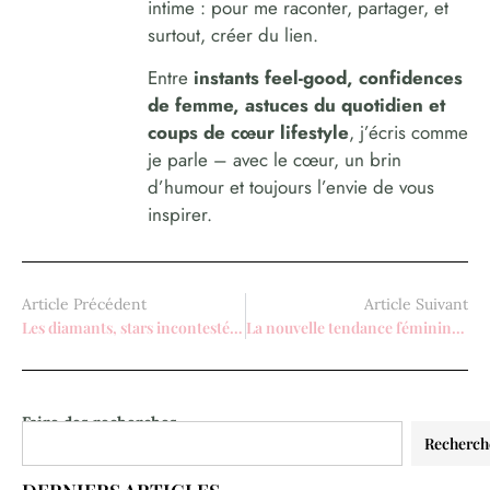
intime : pour me raconter, partager, et
surtout, créer du lien.
Entre
instants feel-good, confidences
de femme, astuces du quotidien et
coups de cœur lifestyle
, j’écris comme
je parle – avec le cœur, un brin
d’humour et toujours l’envie de vous
inspirer.
Article Précédent
Article Suivant
Les diamants, stars incontestées des bagues de mariage !
La nouvelle tendance féminine : les traiteurs japonais pour soirées entre filles
Faire des recherches
Recherch