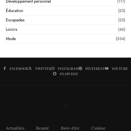
Développement personnel
(117)
Éducation
(25)
Escapades
(25)
Loisirs
(46)
Mode
(534)
FACEBOOK
TWITTER
INSTAGRAM
PINTEREST
YOUTUBE
SNAPCHAT
Actualités
Beauté
Bien-être
Cuisine