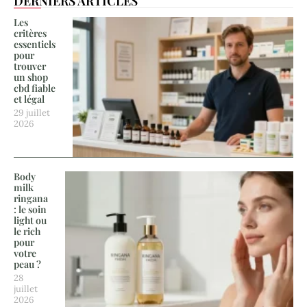
DERNIERS ARTICLES
Les
critères
essentiels
pour
trouver
un shop
cbd fiable
et légal
29 juillet
2026
Body
milk
ringana
: le soin
light ou
le rich
pour
votre
peau ?
28
juillet
2026