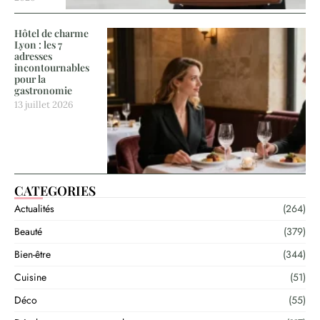
Hôtel de charme
Lyon : les 7
adresses
incontournables
pour la
gastronomie
13 juillet 2026
CATEGORIES
Actualités
(264)
Beauté
(379)
Bien-être
(344)
Cuisine
(51)
Déco
(55)