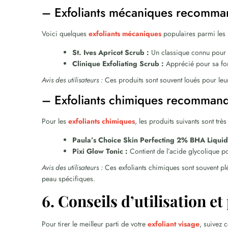
– Exfoliants mécaniques recomma
Voici quelques
exfoliants mécaniques
populaires parmi les u
St. Ives Apricot Scrub :
Un classique connu pour 
Clinique Exfoliating Scrub :
Apprécié pour sa form
Avis des utilisateurs :
Ces produits sont souvent loués pour leur
– Exfoliants chimiques recomman
Pour les
exfoliants chimiques
, les produits suivants sont tr
Paula’s Choice Skin Perfecting 2% BHA Liquid 
Pixi Glow Tonic :
Contient de l’acide glycolique pou
Avis des utilisateurs :
Ces exfoliants chimiques sont souvent plé
peau spécifiques.
6. Conseils d’utilisation e
Pour tirer le meilleur parti de votre
exfoliant visage
, suivez c