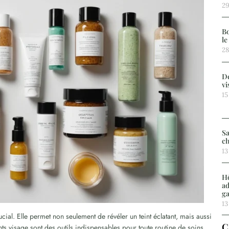
29
Bo
le
28
De
vi
15
Sa
ch
13
Hô
ad
g
13
ucial. Elle permet non seulement de révéler un teint éclatant, mais aussi
C
nts visage sont des outils indispensables pour toute routine de soins