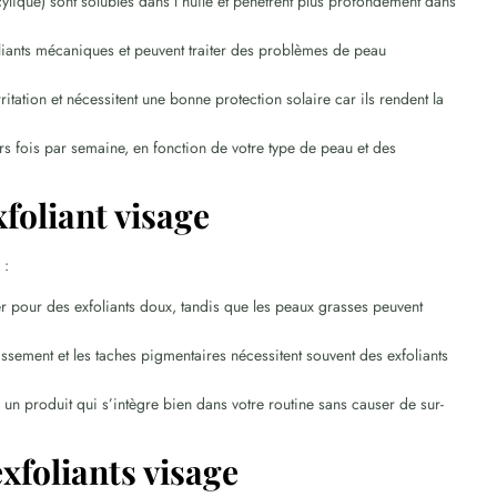
ylique) sont solubles dans l’huile et pénètrent plus profondément dans
oliants mécaniques et peuvent traiter des problèmes de peau
itation et nécessitent une bonne protection solaire car ils rendent la
eurs fois par semaine, en fonction de votre type de peau et des
xfoliant visage
 :
r pour des exfoliants doux, tandis que les peaux grasses peuvent
lissement et les taches pigmentaires nécessitent souvent des exfoliants
er un produit qui s’intègre bien dans votre routine sans causer de sur-
exfoliants visage