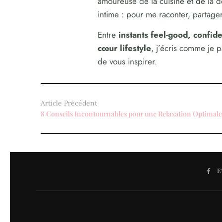
amoureuse de la cuisine et de la 
intime : pour me raconter, partager,
Entre
instants feel-good, confi
cœur lifestyle
, j’écris comme je 
de vous inspirer.
Article Précédent
F