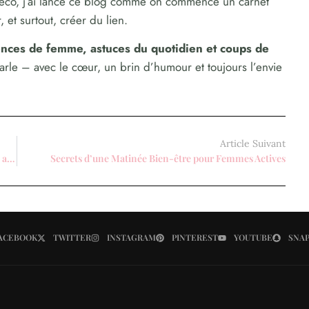
déco, j’ai lancé ce blog comme on commence un carnet
 et surtout, créer du lien.
dences de femme, astuces du quotidien et coups de
parle – avec le cœur, un brin d’humour et toujours l’envie
Article Suivant
8 Conseils Incontournables pour une Relaxation Optimale au Féminin
Secrets d’une Matinée Bien-être pour Femmes Actives
ACEBOOK
TWITTER
INSTAGRAM
PINTEREST
YOUTUBE
SNA