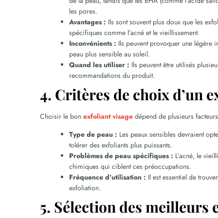
de la peau, tandis que les BHA (comme l’acide salic
les pores.
Avantages :
Ils sont souvent plus doux que les exf
spécifiques comme l’acné et le vieillissement.
Inconvénients :
Ils peuvent provoquer une légère irr
peau plus sensible au soleil.
Quand les utiliser :
Ils peuvent être utilisés plusi
recommandations du produit.
4. Critères de choix d’un e
Choisir le bon
exfoliant visage
dépend de plusieurs facteurs
Type de peau :
Les peaux sensibles devraient opte
tolérer des exfoliants plus puissants.
Problèmes de peau spécifiques :
L’acné, le vieil
chimiques qui ciblent ces préoccupations.
Fréquence d’utilisation :
Il est essentiel de trouv
exfoliation.
5. Sélection des meilleurs 