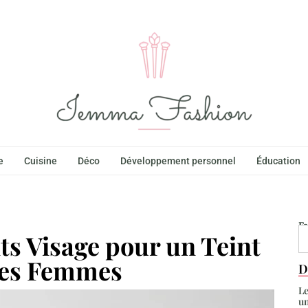
e
Cuisine
Déco
Développement personnel
Éducation
F
ts Visage pour un Teint
 les Femmes
D
Le
un