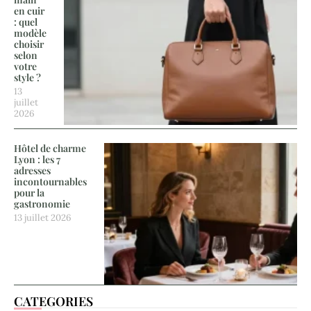
en cuir
: quel
modèle
choisir
selon
votre
style ?
13
juillet
2026
Hôtel de charme
Lyon : les 7
adresses
incontournables
pour la
gastronomie
13 juillet 2026
CATEGORIES