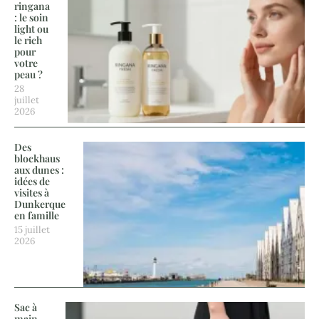
ringana
: le soin
light ou
le rich
pour
votre
peau ?
28
juillet
2026
Des
blockhaus
aux dunes :
idées de
visites à
Dunkerque
en famille
15 juillet
2026
Sac à
main