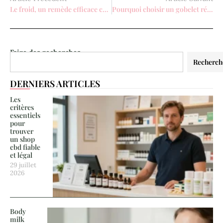
Le froid, un remède efficace contre les douleurs musculaires et articulaires
Pourquoi choisir un gobelet réutilisable plutôt qu’un gobelet jetable ?
Faire des recherches
Recherch
DERNIERS ARTICLES
Les
critères
essentiels
pour
trouver
un shop
cbd fiable
et légal
29 juillet
2026
Body
milk