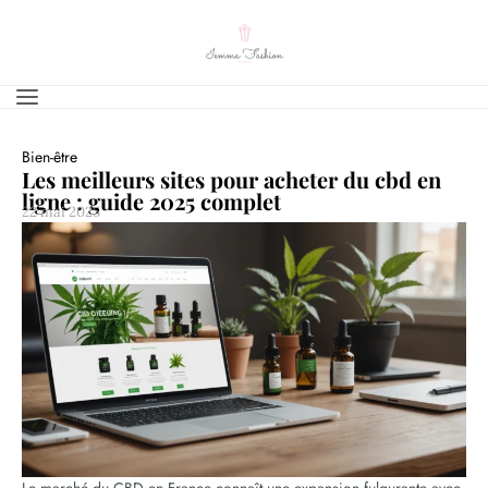
Bien-être
Les meilleurs sites pour acheter du cbd en
ligne : guide 2025 complet
22 mai 2025
Le marché du CBD en France connaît une expansion fulgurante avec