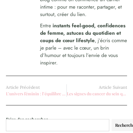
intime : pour me raconter, partager, et
surtout, créer du lien.
Entre
instants feel-good, confidences
de femme, astuces du quotidien et
coups de cœur lifestyle
, j’écris comme
je parle – avec le cœur, un brin
d’humour et toujours l’envie de vous
inspirer.
Article Précédent
Article Suivant
L’univers féminin : l’équilibre entre style, bien-être et créativité
Les signes du cancer du sein qui surprennent souvent
Faire des recherches
Recherch