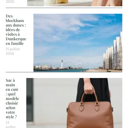
2026
Des
blockhaus
aux dunes :
idées de
visites à
Dunkerque
en famille
15 juillet
2026
Sac à
main
en cuir
: quel
modèle
choisir
selon
votre
style ?
13
juillet