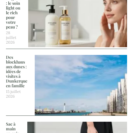
: le soin
light ou
le rich
pour
votre
peau ?
28
juillet
2026
Des
blockhaus
aux dunes :
idées de
visites à
Dunkerque
en famille
15 juillet
2026
Sac à
main