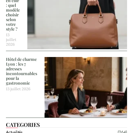
en cuir
: quel
modèle
choisir
selon
votre
style ?
13
juillet
2026
Hôtel de charme
Lyon : les 7
adresses
incontournables
pour la
gastronomie
13 juillet 2026
CATEGORIES
Actualités
(264)