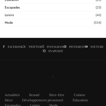
Escapades
(25)
Loisirs
(46)
Mode
(534)
FACEBOOK
TWITTER
INSTAGRAM
PINTEREST
YOUTUBE
SNAPCHAT
Actualités
Beauté
Bien-être
Cuisine
Déco
Développement personnel
Éducation
Escapades
Loisirs
Mode