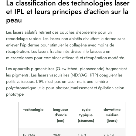
La classification des technologies laser
et IPL et leurs principes d’action sur la
peau
Les lasers ablatifs retirent des couches d’épiderme pour un
remodelage rapide. Les lasers non ablatifs chauffent le derme sans
enlever l’épiderme pour stimuler le collagène avec moins de
récupération. Les lasers fractionnés divisent le faisceau en
microcolonnes pour combiner efficacité et récupération modérée.
Les appareils pigmentaires (Q‑switched, picoseconde) fragmentent
les pigments. Les lasers vasculaires (ND:YAG, KTP) coagulent les
petits vaisseaux. L’IPL n’est pas un laser mais une lumière
polychromatique utile pour photorajeunissement et épilation selon
phototype.
technologie
longueur
cycle
downtime
d’onde
typique
médian
(nm)
(séances)
(jours)
Er:YAG
2940
1 à 3
7 à 14