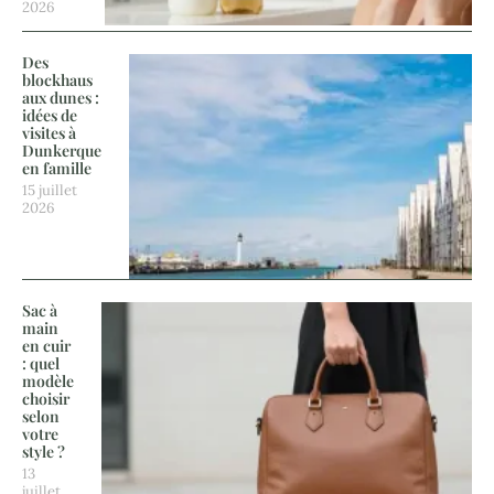
2026
Des
blockhaus
aux dunes :
idées de
visites à
Dunkerque
en famille
15 juillet
2026
Sac à
main
en cuir
: quel
modèle
choisir
selon
votre
style ?
13
juillet