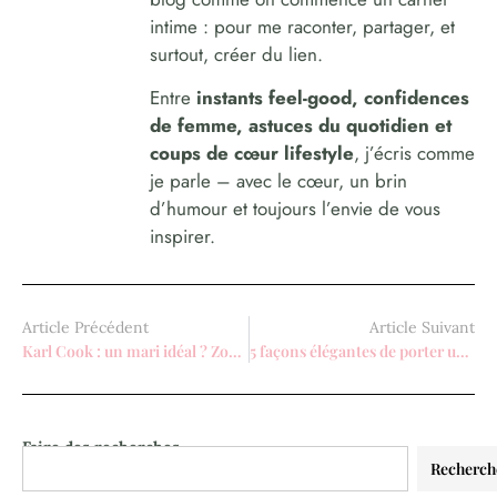
intime : pour me raconter, partager, et
surtout, créer du lien.
Entre
instants feel-good, confidences
de femme, astuces du quotidien et
coups de cœur lifestyle
, j’écris comme
je parle – avec le cœur, un brin
d’humour et toujours l’envie de vous
inspirer.
Article Précédent
Article Suivant
Karl Cook : un mari idéal ? Zoom sur son étonnante dévotion pour Kaley Cuoco
5 façons élégantes de porter une veste à carreaux pour les femmes
Faire des recherches
Recherch