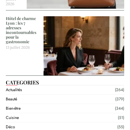
2026
Hôtel de charme
Lyon : les 7
adresses
incontournables
pour la
gastronomie
13 juillet 2026
CATEGORIES
Actualités
(264)
Beauté
(379)
Bien-être
(344)
Cuisine
(51)
Déco
(55)