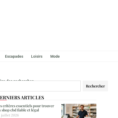
Escapades
Loisirs
Mode
aire des recherches
Rechercher
ERNIERS ARTICLES
s critères essentiels pour trouver
 shop cbd fiable et légal
 juillet 2026