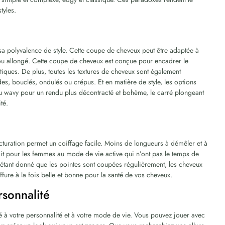
tyles.
 sa polyvalence de style. Cette coupe de cheveux peut être adaptée à
 ou allongé. Cette coupe de cheveux est conçue pour encadrer le
tiques. De plus, toutes les textures de cheveux sont également
s, bouclés, ondulés ou crépus. Et en matière de style, les options
 au wavy pour un rendu plus décontracté et bohème, le carré plongeant
té.
ructuration permet un coiffage facile. Moins de longueurs à démêler et à
fait pour les femmes au mode de vie active qui n’ont pas le temps de
 étant donné que les pointes sont coupées régulièrement, les cheveux
iffure à la fois belle et bonne pour la santé de vos cheveux.
rsonnalité
té à votre personnalité et à votre mode de vie. Vous pouvez jouer avec