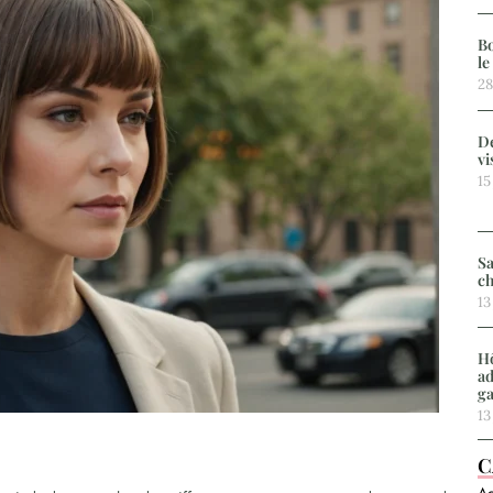
Bo
le
28
De
vi
15
Sa
ch
13
Hô
ad
g
13
C