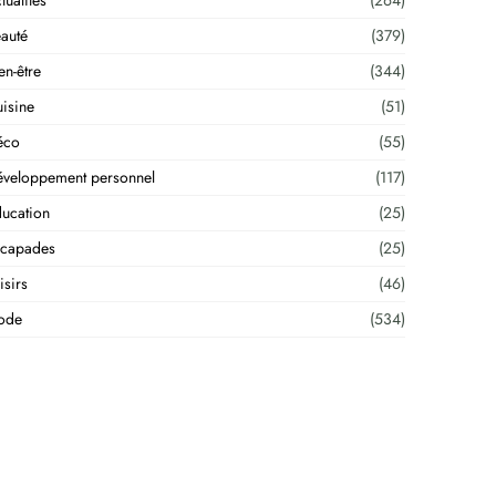
tualités
(264)
auté
(379)
en-être
(344)
isine
(51)
éco
(55)
veloppement personnel
(117)
ucation
(25)
scapades
(25)
isirs
(46)
ode
(534)