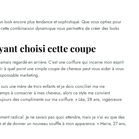
 un look encore plus tendance et sophistiqué. Que vous optiez pour
e, cette combinaison dynamique vous permettra de créer des looks
ant choisi cette coupe
i jamais regardé en arrière. C’est une coiffure qui incarne mon esprit
oir à quel point une simple coupe de cheveux peut vous aider à vous
responsable marketing.
suis une mère de trois enfants et je dois concilier ma vie
 temps à consacrer à mes cheveux, alors ce style me convient
is toujours des compliments sur ma coiffure. » Léa, 28 ans, ingénieure
ement radical. Je ne savais pas quoi attendre, mais je n’ai eu que des
le et de donner un nouveau souffle à mon apparence. » Marie, 27 ans,