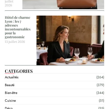
juillet
2026
Hôtel de charme
Lyon : les 7
adresses
incontournables
pour la
gastronomie
13 juillet 2026
CATEGORIES
Actualités
(264)
Beauté
(379)
Bien-être
(344)
Cuisine
(51)
Déco
(55)