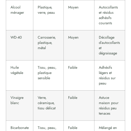
Alcool
Plastique,
Moyen
Autocollants
ménager
verre, peau
et résidus
adhésifs
courants
WD-40
Carrosserie,
Moyen
Décollage
plastique,
d’autocollants
métal
et
dégraissage
Huile
Tissu, peau,
Faible
Adhésifs
végétale
plastique
légers et
sensible
résidus sur
peau
Vinaigre
Verre,
Faible
Astuce
blanc
céramique,
maison pour
tissu délicat
résidus peu
tenaces
Bicarbonate
Tissu, peau,
Faible
Mélangé en