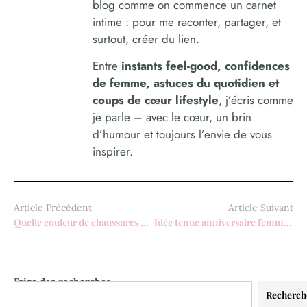
blog comme on commence un carnet
intime : pour me raconter, partager, et
surtout, créer du lien.
Entre
instants feel-good, confidences
de femme, astuces du quotidien et
coups de cœur lifestyle
, j’écris comme
je parle – avec le cœur, un brin
d’humour et toujours l’envie de vous
inspirer.
Article Précédent
Article Suivant
Quelle couleur de chaussures avec une robe bleue marine : le choix ?
Idée tenue anniversaire femme : la sélection de 10 looks chics et confortables
Faire des recherches
Recherch