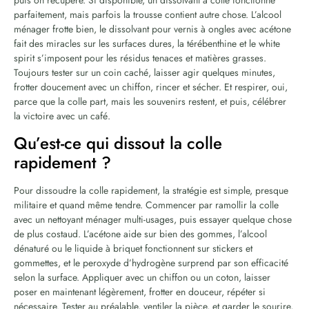
puis on récupère. Si disponible, un dissolvant à colle fonctionne
parfaitement, mais parfois la trousse contient autre chose. L’alcool
ménager frotte bien, le dissolvant pour vernis à ongles avec acétone
fait des miracles sur les surfaces dures, la térébenthine et le white
spirit s’imposent pour les résidus tenaces et matières grasses.
Toujours tester sur un coin caché, laisser agir quelques minutes,
frotter doucement avec un chiffon, rincer et sécher. Et respirer, oui,
parce que la colle part, mais les souvenirs restent, et puis, célébrer
la victoire avec un café.
Qu’est-ce qui dissout la colle
rapidement ?
Pour dissoudre la colle rapidement, la stratégie est simple, presque
militaire et quand même tendre. Commencer par ramollir la colle
avec un nettoyant ménager multi-usages, puis essayer quelque chose
de plus costaud. L’acétone aide sur bien des gommes, l’alcool
dénaturé ou le liquide à briquet fonctionnent sur stickers et
gommettes, et le peroxyde d’hydrogène surprend par son efficacité
selon la surface. Appliquer avec un chiffon ou un coton, laisser
poser en maintenant légèrement, frotter en douceur, répéter si
nécessaire. Tester au préalable, ventiler la pièce, et garder le sourire,