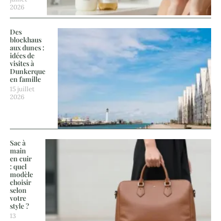
2026
Des
blockhaus
aux dunes :
idées de
visites à
Dunkerque
en famille
15 juillet
2026
Sac à
main
en cuir
: quel
modèle
choisir
selon
votre
style ?
13