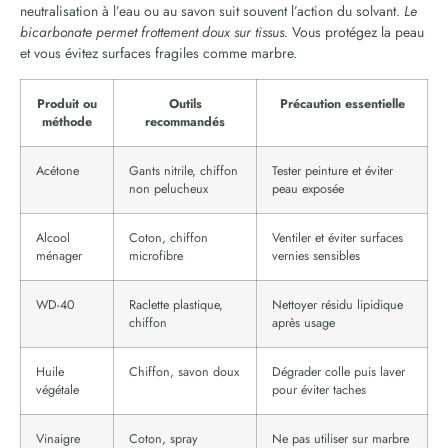
neutralisation à l’eau ou au savon suit souvent l’action du solvant.
Le
bicarbonate permet frottement doux sur tissus.
Vous protégez la peau
et vous évitez surfaces fragiles comme marbre.
Produit ou
Outils
Précaution essentielle
méthode
recommandés
Acétone
Gants nitrile, chiffon
Tester peinture et éviter
non pelucheux
peau exposée
Alcool
Coton, chiffon
Ventiler et éviter surfaces
ménager
microfibre
vernies sensibles
WD-40
Raclette plastique,
Nettoyer résidu lipidique
chiffon
après usage
Huile
Chiffon, savon doux
Dégrader colle puis laver
végétale
pour éviter taches
Vinaigre
Coton, spray
Ne pas utiliser sur marbre