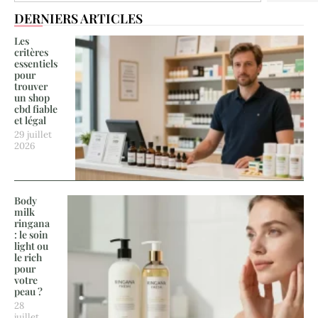
DERNIERS ARTICLES
Les
critères
essentiels
pour
trouver
un shop
cbd fiable
et légal
29 juillet
2026
Body
milk
ringana
: le soin
light ou
le rich
pour
votre
peau ?
28
juillet