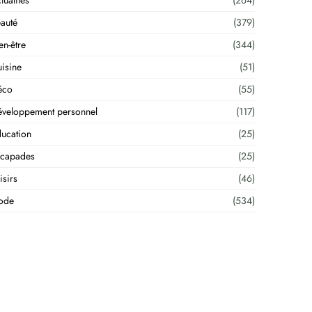
tualités
(264)
auté
(379)
en-être
(344)
isine
(51)
éco
(55)
veloppement personnel
(117)
ucation
(25)
scapades
(25)
isirs
(46)
ode
(534)