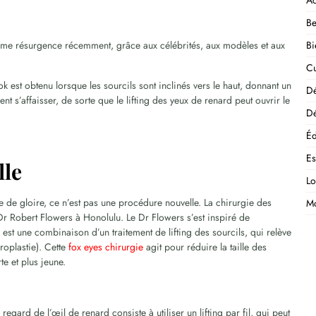
Ac
Be
rme résurgence récemment, grâce aux célébrités, aux modèles et aux
Bi
Cu
 est obtenu lorsque les sourcils sont inclinés vers le haut, donnant un
D
ent s’affaisser, de sorte que le lifting des yeux de renard peut ouvrir le
Dé
Éd
E
lle
Lo
ure de gloire, ce n’est pas une procédure nouvelle. La chirurgie des
M
 Dr Robert Flowers à Honolulu. Le Dr Flowers s’est inspiré de
d est une combinaison d’un traitement de lifting des sourcils, qui relève
aroplastie). Cette
fox eyes chirurgie
agit pour réduire la taille des
te et plus jeune.
egard de l’œil de renard consiste à utiliser un lifting par fil, qui peut