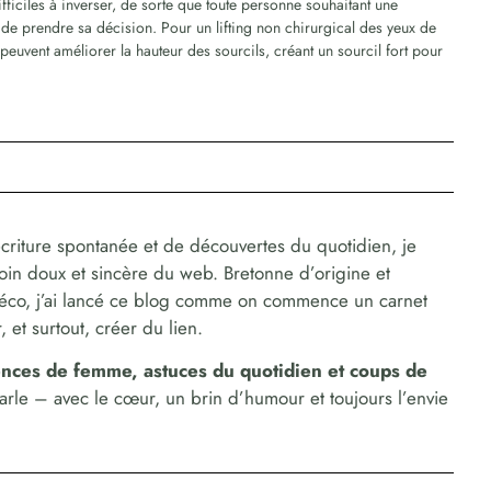
fficiles à inverser, de sorte que toute personne souhaitant une
de prendre sa décision. Pour un lifting non chirurgical des yeux de
euvent améliorer la hauteur des sourcils, créant un sourcil fort pour
criture spontanée et de découvertes du quotidien, je
coin doux et sincère du web. Bretonne d’origine et
déco, j’ai lancé ce blog comme on commence un carnet
 et surtout, créer du lien.
dences de femme, astuces du quotidien et coups de
parle – avec le cœur, un brin d’humour et toujours l’envie