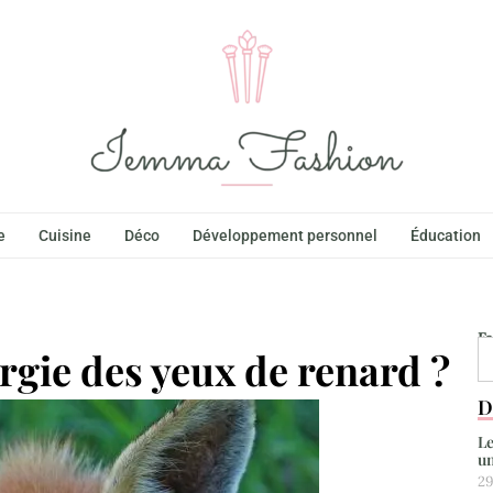
e
Cuisine
Déco
Développement personnel
Éducation
F
rgie des yeux de renard ?
D
Le
un
29