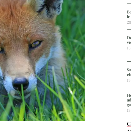
Bo
le
28
De
vi
15
Sa
ch
13
Hô
ad
g
13
C