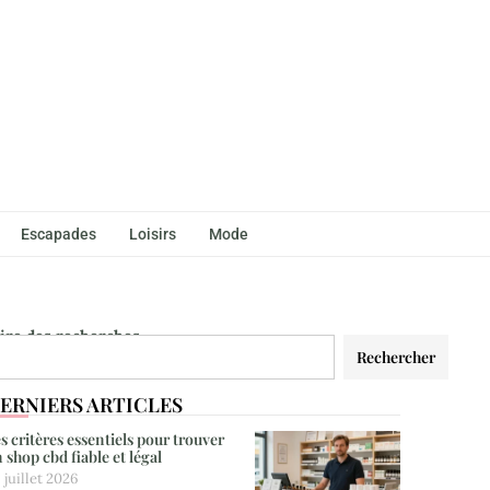
Escapades
Loisirs
Mode
aire des recherches
Rechercher
ERNIERS ARTICLES
s critères essentiels pour trouver
 shop cbd fiable et légal
 juillet 2026