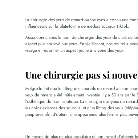
La chirurgie des yeux de renard ou fox eyes a connu une éno
influenceurs sur la plate-forme de médias sociaux TikTok.
Aussi connu sous le nom de chirurgie des yeux de chat, ce look
aspect plus soulevé aux yeux. En vieillissant, nos sourcils peuv
visage et redonner un aspect jeune à la zone des yeux.
Une chirurgie pas si nouve
Malgré le fait que le lifting des sourcils de renard ait son he
yeux de renard a été initialement inventée il y a 50 ans par le
l’esthétique de l’œil asiatique. La chirurgie des yeux de renar
les coins externes des sourcils, et d’un lifting des yeux (bléph
paupières afin d’obtenir une apparence plus ferme, plus ouver
Un moyen de plus en plus populaire et non invasif d’obtenir le r