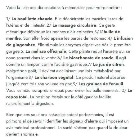
Voici la liste des dix solutions à mémoriser pour votre confort :
1/
La bouillotte chaude
. Elle décontracte les muscles lisses de
l’utérus et de l’intestin.2/
Le massage circulaire
. Ce geste
mécanique débloque les poches d’air coincées.3/
L’huile de
menthe
. Son effet froid apaise les parois de l’estomac.4/
L’infusion
de gingembre
. Elle stimule les enzymes digestives dès la première
gorgée.5.
La mélisse officinale
. Cette plante réduit l’anxiété qui se
noue souvent dans le ventre.6/
Le bicarbonate de soude
. Il agit
comme un tampon contre l’acidité gastrique.7/
Le jus de citron
.
Malgré son goût, il devient alcalinisant une fois métabolisé par
l’organisme.8/
Le charbon végétal
. Ce produit naturel absorbe
jusqu’à cent fois son volume en gaz.9/
Les graines de fenouil
.
Vous les mâchez après le repas pour éviter les ballonnements.10/
Le
repos total
. La position fœtale sur le côté gauche facilite
naturellement la digestion.
Bien que ces solutions naturelles soient performantes, il est
primordial de savoir identifier les signaux d’alerte qui imposent un
avis médical professionnel. La santé n’attend pas quand la douleur
devient anormale.