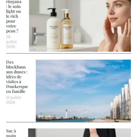
ringana
: le soin
light ou
le rich
pour
votre
peau ?
28
juillet
2026
Des
blockhaus
aux dunes :
idées de
visites à
Dunkerque
en famille
15 juillet
2026
Sac à
main