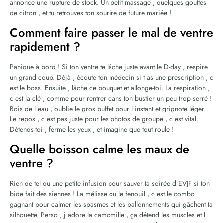
annonce une rupture de stock. Un petit massage , quelques gouttes
de citron , et tu retrouves ton sourire de future mariée !
Comment faire passer le mal de ventre
rapidement ?
Panique à bord ! Si ton ventre te lâche juste avant le D-day , respire
un grand coup. Déjà , écoute ton médecin si t as une prescription , c
est le boss. Ensuite , lâche ce bouquet et allonge-toi. La respiration ,
c est la clé , comme pour rentrer dans ton bustier un peu trop serré !
Bois de l eau , oublie le gros buffet pour l instant et grignote léger.
Le repos , c est pas juste pour les photos de groupe , c est vital.
Détends-toi , ferme les yeux , et imagine que tout roule !
Quelle boisson calme les maux de
ventre ?
Rien de tel qu une petite infusion pour sauver ta soirée d EVJF si ton
bide fait des siennes ! La mélisse ou le fenouil , c est le combo
gagnant pour calmer les spasmes et les ballonnements qui gâchent ta
silhouette. Perso , j adore la camomille , ça détend les muscles et l