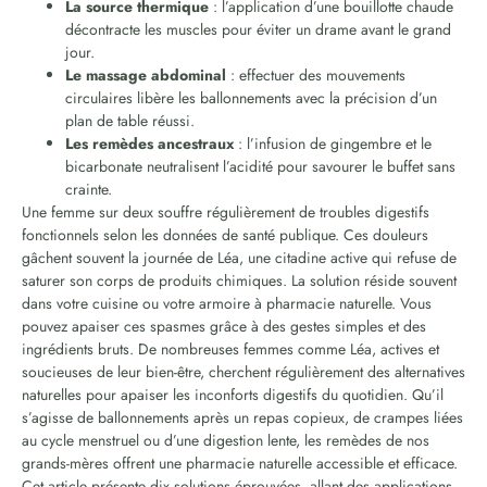
La source thermique
: l’application d’une bouillotte chaude
décontracte les muscles pour éviter un drame avant le grand
jour.
Le massage abdominal
: effectuer des mouvements
circulaires libère les ballonnements avec la précision d’un
plan de table réussi.
Les remèdes ancestraux
: l’infusion de gingembre et le
bicarbonate neutralisent l’acidité pour savourer le buffet sans
crainte.
Une femme sur deux souffre régulièrement de troubles digestifs
fonctionnels selon les données de santé publique. Ces douleurs
gâchent souvent la journée de Léa, une citadine active qui refuse de
saturer son corps de produits chimiques. La solution réside souvent
dans votre cuisine ou votre armoire à pharmacie naturelle. Vous
pouvez apaiser ces spasmes grâce à des gestes simples et des
ingrédients bruts. De nombreuses femmes comme Léa, actives et
soucieuses de leur bien-être, cherchent régulièrement des alternatives
naturelles pour apaiser les inconforts digestifs du quotidien. Qu’il
s’agisse de ballonnements après un repas copieux, de crampes liées
au cycle menstruel ou d’une digestion lente, les remèdes de nos
grands-mères offrent une pharmacie naturelle accessible et efficace.
Cet article présente dix solutions éprouvées, allant des applications