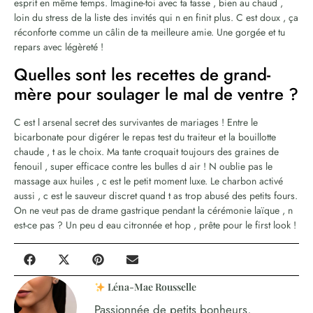
esprit en même temps. Imagine-toi avec ta tasse , bien au chaud ,
loin du stress de la liste des invités qui n en finit plus. C est doux , ça
réconforte comme un câlin de ta meilleure amie. Une gorgée et tu
repars avec légèreté !
Quelles sont les recettes de grand-
mère pour soulager le mal de ventre ?
C est l arsenal secret des survivantes de mariages ! Entre le
bicarbonate pour digérer le repas test du traiteur et la bouillotte
chaude , t as le choix. Ma tante croquait toujours des graines de
fenouil , super efficace contre les bulles d air ! N oublie pas le
massage aux huiles , c est le petit moment luxe. Le charbon activé
aussi , c est le sauveur discret quand t as trop abusé des petits fours.
On ne veut pas de drame gastrique pendant la cérémonie laïque , n
est-ce pas ? Un peu d eau citronnée et hop , prête pour le first look !
Léna-Mae Rousselle
Passionnée de petits bonheurs,