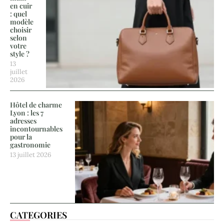
en cuir
: quel
modèle
choisir
selon
votre
style ?
13
juillet
2026
Hôtel de charme
Lyon : les 7
adresses
incontournables
pour la
gastronomie
13 juillet 2026
CATEGORIES