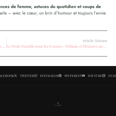
dences de femme, astuces du quotidien et coups de
parle – avec le cœur, un brin d’humour et toujours l’envie
Article Suivant
Les Tendances Maquillage Indispensables pour les Femmes Modernes
La Mode Durable pour les Femmes : Éthique et Élégance au Quotidien
ACEBOOK
TWITTER
INSTAGRAM
PINTEREST
YOUTUBE
SNA