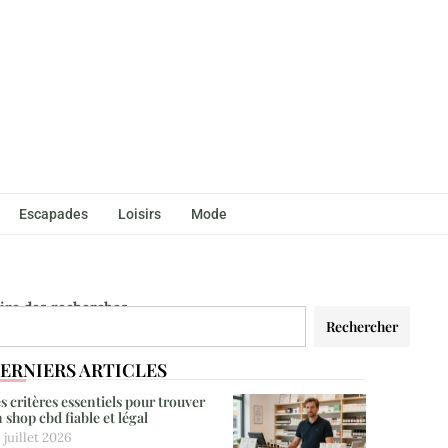
Escapades
Loisirs
Mode
aire des recherches
Rechercher
ERNIERS ARTICLES
s critères essentiels pour trouver
 shop cbd fiable et légal
 juillet 2026