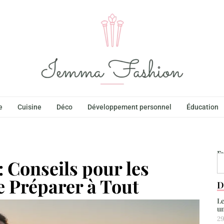
e
Cuisine
Déco
Développement personnel
Éducation
F
 Conseils pour les
 Préparer à Tout
D
Le
un
29