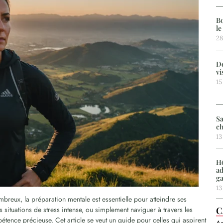
Bo
le
28
De
vi
15
Sa
ch
13
Hô
ad
g
13
breux, la préparation mentale est essentielle pour atteindre ses
s situations de stress intense, ou simplement naviguer à travers les
C
étence précieuse. Cet article se veut un guide pour celles qui aspirent