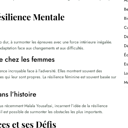
Ac
Be
ésilience Mentale
Bi
Cu
D
up dur, à surmonter les épreuves avec une force intérieure inégalée.
Dé
adaptation face aux changements et aux difficultés.
Éd
nce chez les femmes
E
ence incroyable face à l’adversité. Elles montrent souvent des
Lo
s qui leur sont propres. La résilience féminine est souvent basée sur
M
.
s l’histoire
s récemment Malala Yousafzai, incarnent l’idée de la résilience
il est possible de surmonter les obstacles les plus importants.
ces et ses Défis