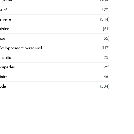
tualités
(264)
auté
(379)
en-être
(344)
isine
(51)
éco
(55)
veloppement personnel
(117)
ucation
(25)
scapades
(25)
isirs
(46)
ode
(534)