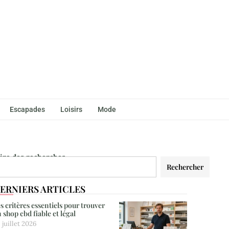
Escapades
Loisirs
Mode
aire des recherches
Rechercher
ERNIERS ARTICLES
s critères essentiels pour trouver
 shop cbd fiable et légal
 juillet 2026