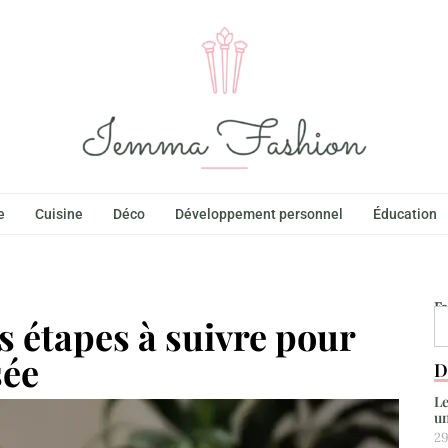
e
Cuisine
Déco
Développement personnel
Éducation
F
s étapes à suivre pour
sée
D
Le
un
29