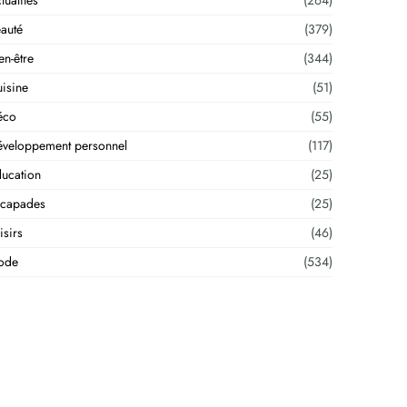
tualités
(264)
auté
(379)
en-être
(344)
isine
(51)
éco
(55)
veloppement personnel
(117)
ucation
(25)
scapades
(25)
isirs
(46)
ode
(534)