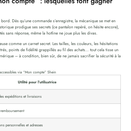
Mon compte” : lesquelles font gagner
 de bord. Dès qu’une commande s’enregistre, la mécanique se met en
historique prodigue ses secrets (ce pantalon repéré, on hésite encore),
estés sans réponse, même la hotline ne joue plus les divas.
ieuse comme un carnet secret. Les tailles, les couleurs, les hésitations
rés, points de fidélité grappillés au fil des achats… tout cela tisse un
umérique – à condition, bien sûr, de ne jamais sacrifier la sécurité à la
s accessibles via “Mon compte” Shein
Utilité pour l’utilisatrice
es expéditions et livraisons
du remboursement
ons personnelles et adresses