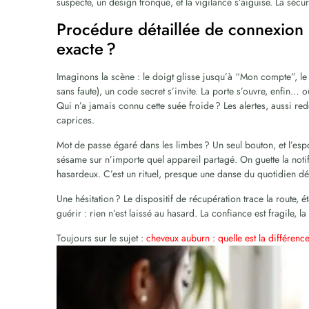
suspecte, un design tronqué, et la vigilance s’aiguise. La sécu
Procédure détaillée de connexion
exacte ?
Imaginons la scène : le doigt glisse jusqu’à “Mon compte”, le 
sans faute), un code secret s’invite. La porte s’ouvre, enfin
Qui n’a jamais connu cette suée froide ? Les alertes, aussi redo
caprices.
Mot de passe égaré dans les limbes ? Un seul bouton, et l’espo
sésame sur n’importe quel appareil partagé. On guette la notif
hasardeux. C’est un rituel, presque une danse du quotidien d
Une hésitation ? Le dispositif de récupération trace la route, é
guérir : rien n’est laissé au hasard. La confiance est fragile, l
Toujours sur le sujet :
cheveux auburn : quelle est la différenc