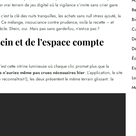
Ac
n vrai terrain de jeu digital où la vigilance s’invite sans crier gare.
Be
est la clé des nuits tranquilles, les achats sans null stress ajouté, la
Bi
. Ce mélange, insouciance contre prudence, voilà la recette – et
iècle. Shein, oui. Mais pas sans garde-fou, n’est-ce pas ?
Cu
ein et de l’espace compte
D
Dé
Éd
’est cette vitrine lumineuse où chaque clic promet plus que la
E
us n’auriez même pas crues nécessaires hier
. L’application, le site
Lo
reconnaîtrait !), les deux présentent le même terrain glissant : la
M