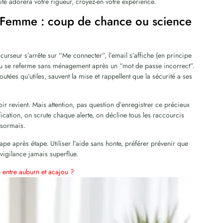
rité adorera votre rigueur, croyez-en votre expérience.
 Femme : coup de chance ou science
curseur s’arrête sur “Me connecter”, l’email s’affiche (en principe
… ou se referme sans ménagement après un “mot de passe incorrect”.
utées qu’utiles, sauvent la mise et rappellent que la sécurité a ses
ir revient. Mais attention, pas question d’enregistrer ce précieux
ication, on scrute chaque alerte, on décline tous les raccourcis
ésormais.
tape après étape. Utiliser l’aide sans honte, préférer prévenir que
a vigilance jamais superflue.
e entre auburn et acajou ?