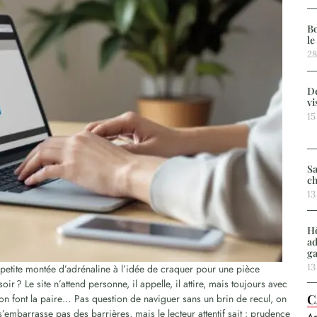
Bo
le
28
De
vi
15
Sa
ch
13
Hô
ad
g
13
 petite montée d’adrénaline à l’idée de craquer pour une pièce
soir ? Le site n’attend personne, il appelle, il attire, mais toujours avec
C
ion font la paire… Pas question de naviguer sans un brin de recul, on
 s’embarrasse pas des barrières, mais le lecteur attentif sait : prudence