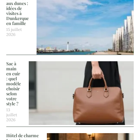
aux dunes :
idées de
visites à
Dunkerque
en famille
15 juillet
2026
Sac à
main
en cuir
: quel
modèle
choisir
selon
votre
style ?
13
juillet
2026
Hôtel de charme