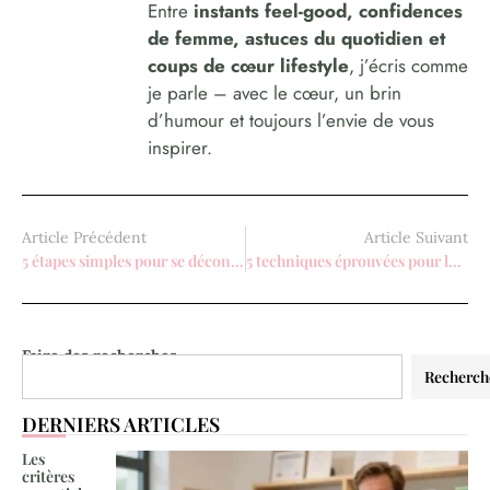
Entre
instants feel-good, confidences
de femme, astuces du quotidien et
coups de cœur lifestyle
, j’écris comme
je parle – avec le cœur, un brin
d’humour et toujours l’envie de vous
inspirer.
Article Précédent
Article Suivant
5 étapes simples pour se déconnecter de Vinted et retrouver sa liberté
5 techniques éprouvées pour les femmes pour challenger les hommes
Faire des recherches
Recherch
DERNIERS ARTICLES
Les
critères