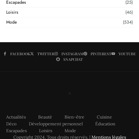
Escapades
(25)
Loisirs
(46)
Mode
(534)
FACEBOOK
TWITTER
INSTAGRAM
PINTEREST
YOUTUBE
SNAPCHAT
Actualités
Beauté
Bien-être
Cuisine
Déco
Développement personnel
Éducation
Escapades
Loisirs
Mode
Copyright 2024. Tous droits réservés. |
Mentions légales