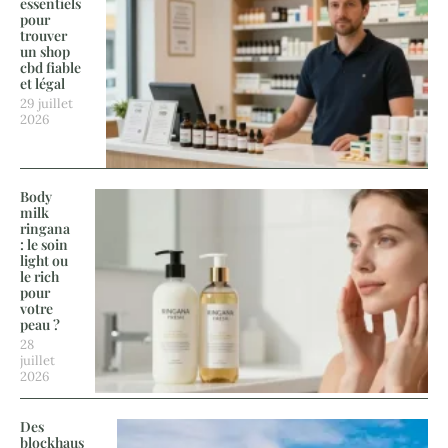
essentiels
pour
trouver
un shop
cbd fiable
et légal
29 juillet
2026
Body
milk
ringana
: le soin
light ou
le rich
pour
votre
peau ?
28
juillet
2026
Des
blockhaus