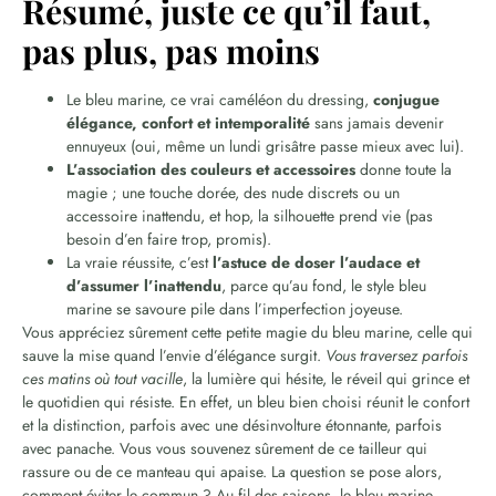
Résumé, juste ce qu’il faut,
pas plus, pas moins
Le bleu marine, ce vrai caméléon du dressing,
conjugue
élégance, confort et intemporalité
sans jamais devenir
ennuyeux (oui, même un lundi grisâtre passe mieux avec lui).
L’association des couleurs et accessoires
donne toute la
magie ; une touche dorée, des nude discrets ou un
accessoire inattendu, et hop, la silhouette prend vie (pas
besoin d’en faire trop, promis).
La vraie réussite, c’est
l’astuce de doser l’audace et
d’assumer l’inattendu
, parce qu’au fond, le style bleu
marine se savoure pile dans l’imperfection joyeuse.
Vous appréciez sûrement cette petite magie du bleu marine, celle qui
sauve la mise quand l’envie d’élégance surgit.
Vous traversez parfois
ces matins où tout vacille
, la lumière qui hésite, le réveil qui grince et
le quotidien qui résiste. En effet, un bleu bien choisi réunit le confort
et la distinction, parfois avec une désinvolture étonnante, parfois
avec panache. Vous vous souvenez sûrement de ce tailleur qui
rassure ou de ce manteau qui apaise. La question se pose alors,
comment éviter le commun ? Au fil des saisons, le bleu marine