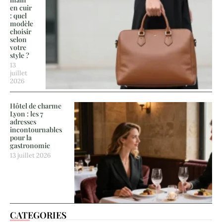
en cuir
: quel
modèle
choisir
selon
votre
style ?
13
juillet
2026
Hôtel de charme
Lyon : les 7
adresses
incontournables
pour la
gastronomie
13 juillet 2026
CATEGORIES