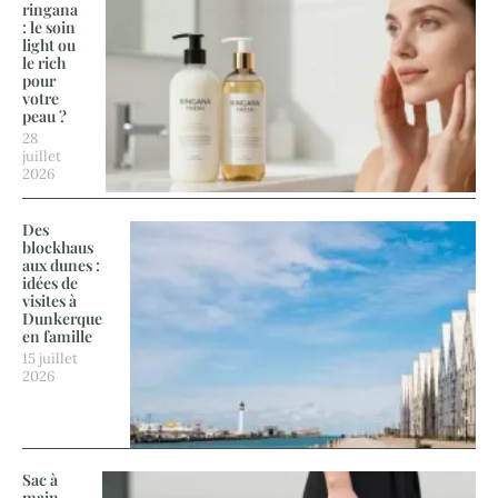
ringana
: le soin
light ou
le rich
pour
votre
peau ?
28
juillet
2026
Des
blockhaus
aux dunes :
idées de
visites à
Dunkerque
en famille
15 juillet
2026
Sac à
main