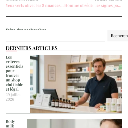
Yeux verts olive : les 8 nuances de maquillage qui subliment le regard
Homme obsédé : les signes pour repérer un comportement toxique
Faire des recherches
Recherch
DERNIERS ARTICLES
Les
critères
essentiels
pour
trouver
un shop
cbd fiable
et légal
29 juillet
2026
Body
milk