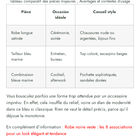
Tableau comparatif des pièces majeures , Avantages et contextes d’usage
Pièce
Occasion
Conseil style
idéale
Robe longue
Cérémonie,
Chaussures nude ou
satinée
soirée
argentées, bijoux fins
Tailleur bleu
Entretien,
Top coloré, escarpins beiges
marine
bureau
Combinaison
Cocktail,
Pochette sophistiquée,
bleue marine
afterwork
sandales dorées
Vous bousculez parfois une forme trop attendue par un accessoire
imprévu
. En effet, cela insuffle du relief, voire un élan de modernité
dans ce bleu si classique. Rien ne vaut le détail précis, parce qu’il
déjoue la monotonie.
En complément d’information :
Robe noire veste : les 8 associations
pour un look élégant et tendance