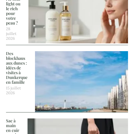
light ou
le rich
pour
votre
peau ?
28
juillet
2026
Des
blockhaus
aux dunes :
idées de
visites à
Dunkerque
en famille
15 juillet
2026
Sac à
main
en cuir