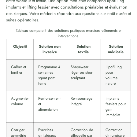
entre workout et textile. Une option médicale comprend lipofilling
implants et lifting fessier avec consultations préalables et évaluation
des risques. Votre médecin répondra aux questions sur coût durée et
suites opératoires.
Tableau comparatif des solutions pratiques exercices vêtements et
interventions.
Objectif
Solution non
Solution
Solution
invasive
textile
médicale
Galber et
Programme 4
Shapewear
Lipofilling
tonifier
semaines
léger ou short
pour
squat pont
sculptant
volume
fente
naturel
Augmenter
Renforcement
Rembourrage
Implants
volume
et
intégré
fessiers pour
alimentation
gain
immédiat
Corriger
Exercices
Correction de
Correction
asymétrie
unilatéraux
silhouette par
chirurgicale