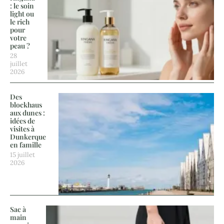
: le soin
light ou
le rich
pour
votre
peau ?
28
juillet
2026
Des
blockhaus
aux dunes :
idées de
visites à
Dunkerque
en famille
15 juillet
2026
Sac à
main