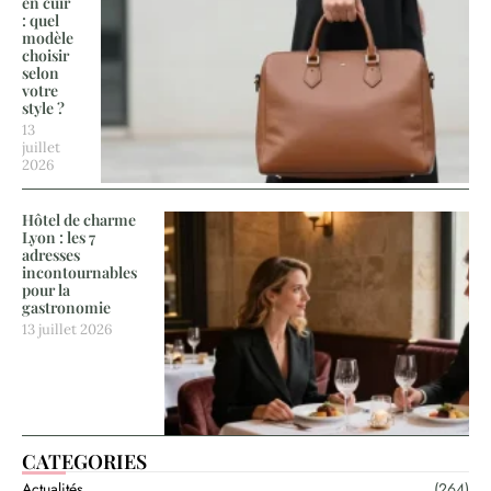
en cuir
: quel
modèle
choisir
selon
votre
style ?
13
juillet
2026
Hôtel de charme
Lyon : les 7
adresses
incontournables
pour la
gastronomie
13 juillet 2026
CATEGORIES
Actualités
(264)