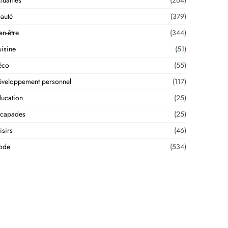
tualités
(264)
auté
(379)
en-être
(344)
isine
(51)
éco
(55)
veloppement personnel
(117)
ucation
(25)
scapades
(25)
isirs
(46)
ode
(534)