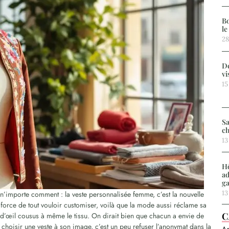
Bo
le
28
De
vi
15
Sa
ch
13
Hô
ad
g
13
’importe comment : la veste personnalisée femme, c’est la nouvelle
 force de tout vouloir customiser, voilà que la mode aussi réclame sa
C
ns d’œil cousus à même le tissu. On dirait bien que chacun a envie de
choisir une veste à son image, c’est un peu refuser l’anonymat dans la