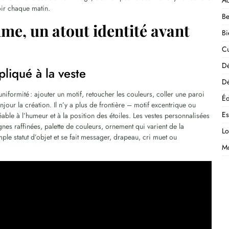
Ac
oir chaque matin.
Be
me, un atout identité avant
Bi
Cu
D
liqué à la veste
Dé
’uniformité : ajouter un motif, retoucher les couleurs, coller une paroi
Éd
 bonjour la création. Il n’y a plus de frontière – motif excentrique ou
E
ble à l’humeur et à la position des étoiles. Les vestes personnalisées
nes raffinées, palette de couleurs, ornement qui varient de la
Lo
ple statut d’objet et se fait messager, drapeau, cri muet ou
M