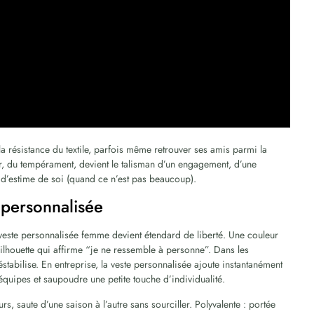
é, la résistance du textile, parfois même retrouver ses amis parmi la
ur, du tempérament, devient le talisman d’un engagement, d’une
d’estime de soi (quand ce n’est pas beaucoup).
 personnalisée
la veste personnalisée femme devient étendard de liberté. Une couleur
 silhouette qui affirme “je ne ressemble à personne”. Dans les
éstabilise. En entreprise, la veste personnalisée ajoute instantanément
équipes et saupoudre une petite touche d’individualité.
rs, saute d’une saison à l’autre sans sourciller. Polyvalente : portée