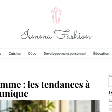
e
Cuisine
Déco
Développement personnel
Éducation
F
emme : les tendances à
 unique
D
Le
un
29