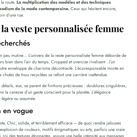
 la route.
La multiplication des modèles et des techniques
e podium de la mode contemporaine.
Ceux qui hésitent encore,
in d’une rue.
 la veste personnalisée femme
recherchés
 un peu mutine… L’univers de la veste personnalisée femme déborde de
urs bien dans l’air du temps. Cropped et oversize rivalisent : l’un
l’autre enveloppe de charisme décontracté. L’écoresponsable monte en
 chutes de tissu recyclées se refont une carrière inattendue.
tails, eux, se parent de finitions précieuses : doublures singulières,
s la caresse d’un geste conscient pour la planète.
L’élégance
 légère ou assumée.
n en vogue
ste. Chic, solide, et terriblement efficace – de quoi rendre jalouses
: explosion de couleurs, motifs énigmatiques ou arty, parfois une vraie
, roi des textures étonnantes, assure une belle intensité aux messages