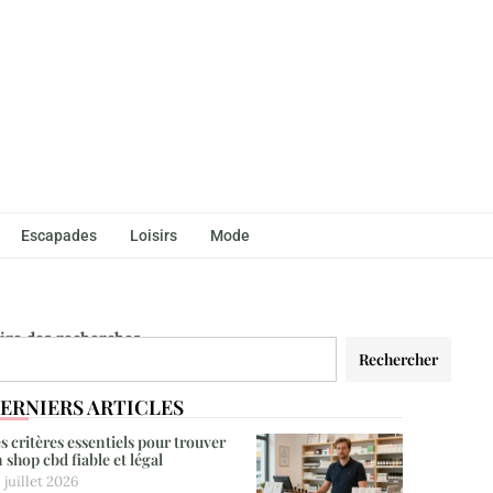
Escapades
Loisirs
Mode
aire des recherches
Rechercher
ERNIERS ARTICLES
s critères essentiels pour trouver
 shop cbd fiable et légal
 juillet 2026