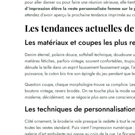
pour aller danser ou pour faire une réunion sérieuse, elle tient
d’impression élève la veste personnalisée femme sur l
attendez d’avoir aperçu la prochaine tendance imprimée au co
Les tendances actuelles de
Les matériaux et coupes les plus 
Denim éternel, polaire douce, softshell technique, doudoune
matières fétiches, parfois vintage, souvent confortables, toujo
dénude la taille dans un esprit faussement faussement sage, 
puissance, le coton bio tire son épingle du jeu pendant que les
Question coupe, chaque morphologie trouve sa complice. Les dé
boutons vintage, revers brodés. On ne touche plus la mode san
moderne, décidément, ne se négocie plus sans une conscience
Les techniques de personnalisatio
Côté ornement, la broderie vole presque la vedette à tout le re
toutes les vestes standard. Puis vient l’impression numérique 
galerie d’art ambulante qui passe au coin de la rue. Le flocage