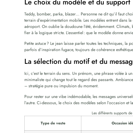
Le choix du modèle et du support
Teddy, bomber, parka, blazer… Personne ne dit qu’il faut cho
terrain d’expérimentation mobile. Les modèles entrent dans la 
aéroport. On oublie la doudoune l’été, évidemment. Climats, b
fier à la logique stricte. L’essentiel : que le modèle donne envie
Petite astuce ? Le jean laisse parler toutes les techniques, la 
parfois d’inspiration fugace, toujours de cohérence esthétique
La sélection du motif et du messa
Ici, c’est le terrain du sens. Un prénom, une phrase volée à un l
minimaliste qui change tout le regard des passants. Ambiance 
– stratégie pure ou impulsion du moment.
Pour rester sur une vibe indémodable, les messages universels 
l’autre. Ci-dessous, le choix des modèles selon l’occasion et l
Les différents supports d
Type de veste
Occasion id