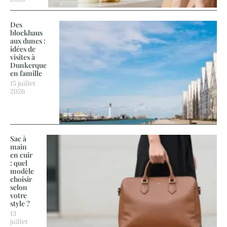
Des
blockhaus
aux dunes :
idées de
visites à
Dunkerque
en famille
15 juillet
2026
Sac à
main
en cuir
: quel
modèle
choisir
selon
votre
style ?
13
juillet