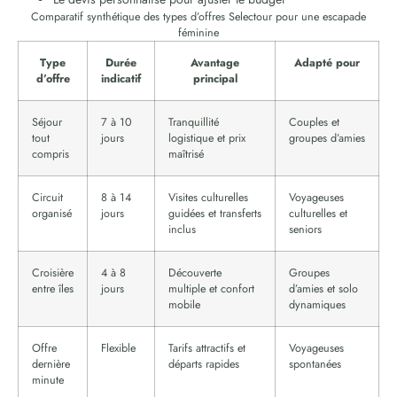
Comparatif synthétique des types d’offres Selectour pour une escapade
féminine
Type
Durée
Avantage
Adapté pour
d’offre
indicatif
principal
Séjour
7 à 10
Tranquillité
Couples et
tout
jours
logistique et prix
groupes d’amies
compris
maîtrisé
Circuit
8 à 14
Visites culturelles
Voyageuses
organisé
jours
guidées et transferts
culturelles et
inclus
seniors
Croisière
4 à 8
Découverte
Groupes
entre îles
jours
multiple et confort
d’amies et solo
mobile
dynamiques
Offre
Flexible
Tarifs attractifs et
Voyageuses
dernière
départs rapides
spontanées
minute