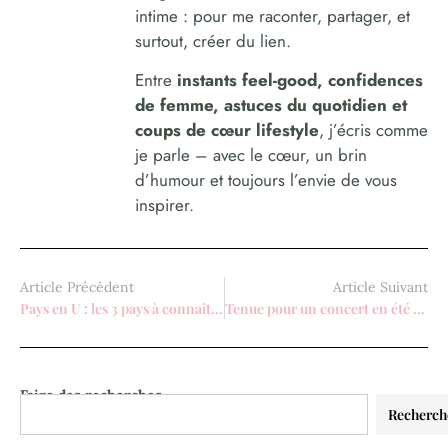
intime : pour me raconter, partager, et
surtout, créer du lien.
Entre
instants feel-good, confidences
de femme, astuces du quotidien et
coups de cœur lifestyle
, j’écris comme
je parle – avec le cœur, un brin
d’humour et toujours l’envie de vous
inspirer.
Article Précédent
Article Suivant
Pays en U : les 3 pays à connaître et leurs capitales
Tenue pour un concert en été : les 9 looks stylés et confortables
Faire des recherches
Recherch