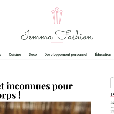
e
Cuisine
Déco
Développement personnel
Éducation
F
 et inconnues pour
rps !
D
Le
un
29