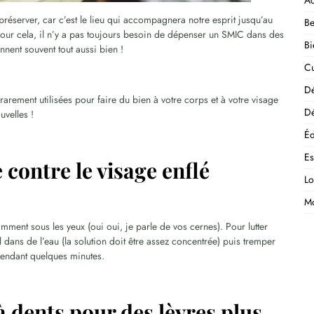
Ac
réserver, car c’est le lieu qui accompagnera notre esprit jusqu’au
Be
 pour cela, il n’y a pas toujours besoin de dépenser un SMIC dans des
Bi
nent souvent tout aussi bien !
Cu
D
rarement utilisées pour faire du bien à votre corps et à votre visage
Dé
uvelles !
Éd
E
e contre le visage enflé
Lo
M
tamment sous les yeux (oui oui, je parle de vos cernes). Pour lutter
l dans de l’eau (la solution doit être assez concentrée) puis tremper
 pendant quelques minutes.
 à dents pour des lèvres plus