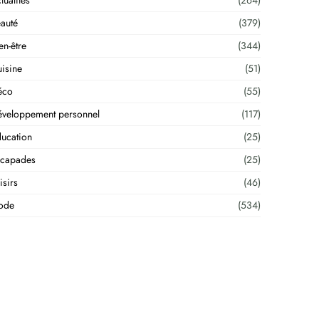
tualités
(264)
auté
(379)
en-être
(344)
isine
(51)
éco
(55)
veloppement personnel
(117)
ucation
(25)
scapades
(25)
isirs
(46)
ode
(534)