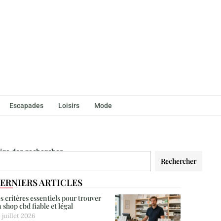
Escapades
Loisirs
Mode
aire des recherches
Rechercher
ERNIERS ARTICLES
s critères essentiels pour trouver
 shop cbd fiable et légal
 juillet 2026