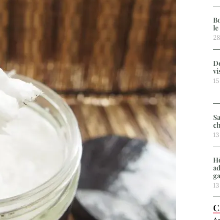
Bo
le
28
De
vi
15
Sa
ch
13
Hô
ad
g
13
C