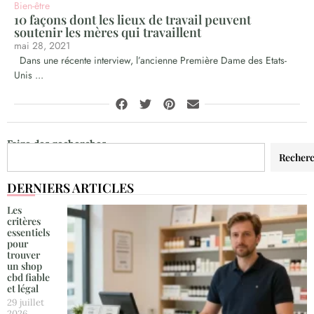
Bien-être
10 façons dont les lieux de travail peuvent
soutenir les mères qui travaillent
mai 28, 2021
Dans une récente interview, l’ancienne Première Dame des Etats-
Unis ...
Faire des recherches
Recher
DERNIERS ARTICLES
Les
critères
essentiels
pour
trouver
un shop
cbd fiable
et légal
29 juillet
2026