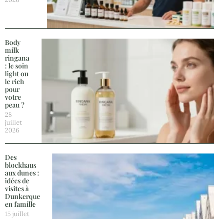
Body
milk
ringana
: le soin
light ou
le rich
pour
votre
peau ?
28
juillet
2026
Des
blockhaus
aux dunes :
idées de
visites à
Dunkerque
en famille
15 juillet