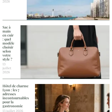
2026
Sac à
main
en cuir
: quel
modèle
choisir
selon
votre
style ?
13
juillet
2026
Hôtel de charme
Lyon : les 7
adresses
incontournables
pour la
gastronomie
13 juillet 2026