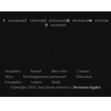
FACEBOOK
TWITTER
INSTAGRAM
PINTEREST
YOUTUBE
SNAPCHAT
Actualités
Beauté
Bien-être
Cuisine
Déco
Développement personnel
Éducation
Escapades
Loisirs
Mode
Copyright 2024. Tous droits réservés. |
Mentions légales