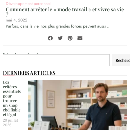
Développement personnel
Comment arrêter le « mode travail » et vivre sa vie
?
mai 4, 2022
Parfois, dans la vie, nos plus grandes forces peuvent aussi ...
Faire des recherches
Recher
DERNIERS ARTICLES
Les
critères
essentiels
pour
trouver
un shop
cbd fiable
et légal
29 juillet
2026