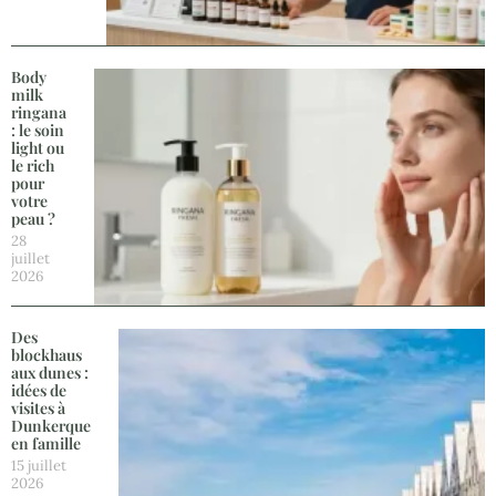
Body
milk
ringana
: le soin
light ou
le rich
pour
votre
peau ?
28
juillet
2026
Des
blockhaus
aux dunes :
idées de
visites à
Dunkerque
en famille
15 juillet
2026