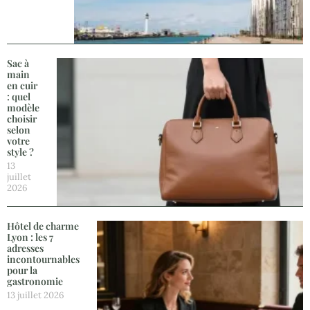
Sac à
main
en cuir
: quel
modèle
choisir
selon
votre
style ?
13
juillet
2026
Hôtel de charme
Lyon : les 7
adresses
incontournables
pour la
gastronomie
13 juillet 2026